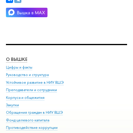
О ВЫШКЕ
ОБ
Цифры и факты
Ли
Руководство и структура
Дов
Устойчивое развитие в НИУ ВШЭ
Ол
Преподаватели и сотрудники
При
Корпуса и общежития
Вы
Закупки
При
Обращения граждан в НИУ ВШЭ
Ас
Фонд целевого капитала
До
Противодействие коррупции
Цен