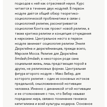
подходов к ней как отраслевой науке. Курс
читается в течение двух модулей. В первом
модуле даётся общий обзор теоретико-
социологической проблематики в связи с
социологией религии, рассматривается
социология Конта как проект новой религии, а
также критика религии и концепция отчуждения
в марксизме. Центральное место в первом
модуле занимает социология религии Эмиля
Дюркгейма и дюркгеймианцев, прежде всего,
Марселя Мосса. Религия для Дюркгейма
&mdash;&mdash; в некотором роде сама
социальная жизнь, лишь предстающая порой в
других, не религиозных формах. Центральная
фигура второго модуля – Макс Вебер, для
которого религия – один из основных истоков
предельной, смысложизненной мотивации
человека. Именно с динамикой этой мотивации
и ее столкновения с тем, что Вебер называл
порядками мира, связано понимание генезиса
капитализма и всей культуры модерна. Основное