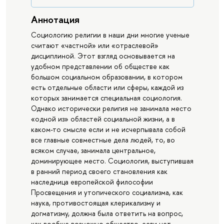
Аннотация
Социологию религии в наши дни многие ученые
считают «частной» или «отраслевой»
дисциплиной. Этот взгляд основывается на
удобном представлении об обществе как
большом социальном образовании, в котором
есть отдельные области или сферы, каждой из
которых занимается специальная социология.
Однако исторически религия не занимала место
«одной из» областей социальной жизни, а в
каком-то смысле если и не исчерпывала собой
все главные совместные дела людей, то, во
всяком случае, занимала центральное,
доминирующее место. Социология, выступившая
в ранний период своего становления как
наследница европейской философии
Просвещения и утопического социализма, как
наука, противостоящая клерикализму и
догматизму, должна была ответить на вопрос,
как вообще возможно общество, если нет