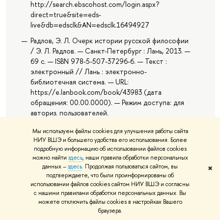
http://search.ebscohost.com/login.aspx?
direct=true&site=eds-
live&db=edsclk&AN=edsclk.16494927
Радлов, Э. Л. Очерк истории русской философии
/ Э. Л. Радлов. — Санкт-Петербург : Лань, 2013. —
69 с. — ISBN 978-5-507-37296-6. — Текст :
электронный // Лань : электронно-
библиотечная система. — URL:
https://e.lanbook.com/book/43983 (дата
обращения: 00.00.0000). — Режим доступа: для
авториз. пользователей.
Селиванова, Ю. (2012). Г.П. Федотов В Истории
Мы используем файлы cookies для улучшения работы сайта
Отечественной Социологии. Retrieved from
НИУ ВШЭ и большего удобства его использования. Более
http://search.ebscohost.com/login.aspx?
подробную информацию об использовании файлов cookies
можно найти
здесь
, наши правила обработки персональных
direct=true&site=eds-
данных –
здесь
. Продолжая пользоваться сайтом, вы
✖
live&db=edsbas&AN=edsbas.EB37E9B0
подтверждаете, что были проинформированы об
Сергей Хоружий. (2014). Orthodox thought and
использовании файлов cookies сайтом НИУ ВШЭ и согласны
с нашими правилами обработки персональных данных. Вы
contemporary philosophy. Retrieved from
можете отключить файлы cookies в настройках Вашего
http://search.ebscohost.com/login.aspx?
браузера.
direct=true&site=eds-