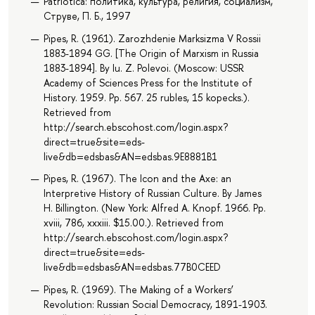
Patriotica: политика, культура, религия, социализм,
Струве, П. Б., 1997
Pipes, R. (1961). Zarozhdenie Marksizma V Rossii
1883-1894 GG. [The Origin of Marxism in Russia
1883-1894]. By Iu. Z. Polevoi. (Moscow: USSR
Academy of Sciences Press for the Institute of
History. 1959. Pp. 567. 25 rubles, 15 kopecks.).
Retrieved from
http://search.ebscohost.com/login.aspx?
direct=true&site=eds-
live&db=edsbas&AN=edsbas.9E8881B1
Pipes, R. (1967). The Icon and the Axe: an
Interpretive History of Russian Culture. By James
H. Billington. (New York: Alfred A. Knopf. 1966. Pp.
xviii, 786, xxxiii. $15.00.). Retrieved from
http://search.ebscohost.com/login.aspx?
direct=true&site=eds-
live&db=edsbas&AN=edsbas.77B0CEED
Pipes, R. (1969). The Making of a Workers’
Revolution: Russian Social Democracy, 1891-1903.