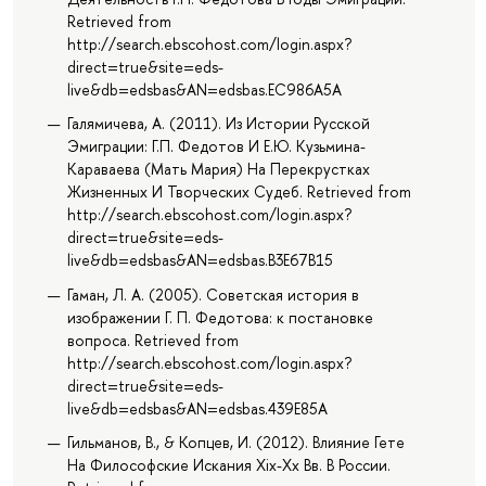
Retrieved from
http://search.ebscohost.com/login.aspx?
direct=true&site=eds-
live&db=edsbas&AN=edsbas.EC986A5A
Галямичева, А. (2011). Из Истории Русской
Эмиграции: Г.П. Федотов И Е.Ю. Кузьмина-
Караваева (Мать Мария) На Перекрустках
Жизненных И Творческих Судеб. Retrieved from
http://search.ebscohost.com/login.aspx?
direct=true&site=eds-
live&db=edsbas&AN=edsbas.B3E67B15
Гаман, Л. А. (2005). Советская история в
изображении Г. П. Федотова: к постановке
вопроса. Retrieved from
http://search.ebscohost.com/login.aspx?
direct=true&site=eds-
live&db=edsbas&AN=edsbas.439E85A
Гильманов, В., & Копцев, И. (2012). Влияние Гете
На Философские Искания Xix-Xx Вв. В России.