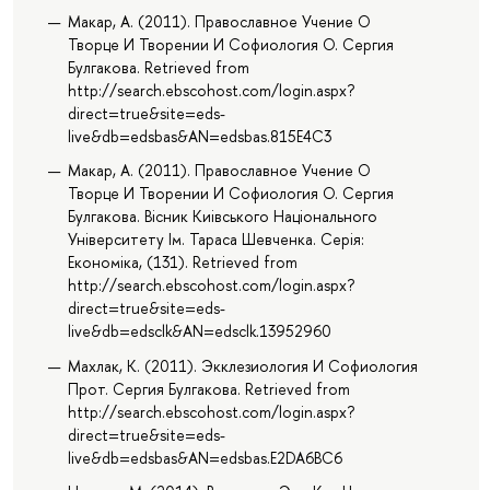
Макар, А. (2011). Православное Учение О
Творце И Творении И Софиология О. Сергия
Булгакова. Retrieved from
http://search.ebscohost.com/login.aspx?
direct=true&site=eds-
live&db=edsbas&AN=edsbas.815E4C3
Макар, А. (2011). Православное Учение О
Творце И Творении И Софиология О. Сергия
Булгакова. Вісник Киiвського Нацiонального
Унiверситету Iм. Тараса Шевченка. Серiя:
Економiка, (131). Retrieved from
http://search.ebscohost.com/login.aspx?
direct=true&site=eds-
live&db=edsclk&AN=edsclk.13952960
Махлак, К. (2011). Экклезиология И Софиология
Прот. Сергия Булгакова. Retrieved from
http://search.ebscohost.com/login.aspx?
direct=true&site=eds-
live&db=edsbas&AN=edsbas.E2DA6BC6