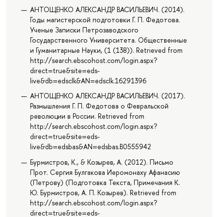
АНТОЩЕНКО АЛЕКСАНДР ВАСИЛЬЕВИЧ. (2014).
Годы магистерской подготовки Г. П. Федотова.
Ученые Записки Петрозаводского
Государственного Университета. Общественные
и Гуманитарные Науки, (1 (138)). Retrieved from
http://search.ebscohost.com/login.aspx?
direct=true&site=eds-
live&db=edsclk&AN=edsclk.16291396
АНТОЩЕНКО АЛЕКСАНДР ВАСИЛЬЕВИЧ. (2017).
Размышления Г. П. Федотова о Февральской
революции в России. Retrieved from
http://search.ebscohost.com/login.aspx?
direct=true&site=eds-
live&db=edsbas&AN=edsbas.B0555942
Бурмистров, К., & Козырев, А. (2012). Письмо
Прот. Сергия Булгакова Иеромонаху Афанасию
(Петрову) (Подготовка Текста, Примечания К.
Ю. Бурмистров, А. П. Козырев). Retrieved from
http://search.ebscohost.com/login.aspx?
direct=true&site=eds-