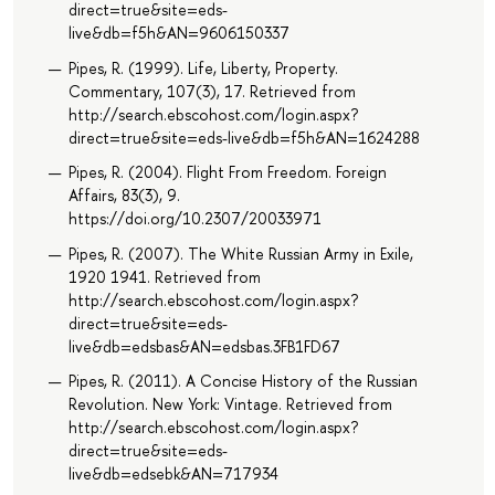
direct=true&site=eds-
live&db=f5h&AN=9606150337
Pipes, R. (1999). Life, Liberty, Property.
Commentary, 107(3), 17. Retrieved from
http://search.ebscohost.com/login.aspx?
direct=true&site=eds-live&db=f5h&AN=1624288
Pipes, R. (2004). Flight From Freedom. Foreign
Affairs, 83(3), 9.
https://doi.org/10.2307/20033971
Pipes, R. (2007). The White Russian Army in Exile,
1920 1941. Retrieved from
http://search.ebscohost.com/login.aspx?
direct=true&site=eds-
live&db=edsbas&AN=edsbas.3FB1FD67
Pipes, R. (2011). A Concise History of the Russian
Revolution. New York: Vintage. Retrieved from
http://search.ebscohost.com/login.aspx?
direct=true&site=eds-
live&db=edsebk&AN=717934