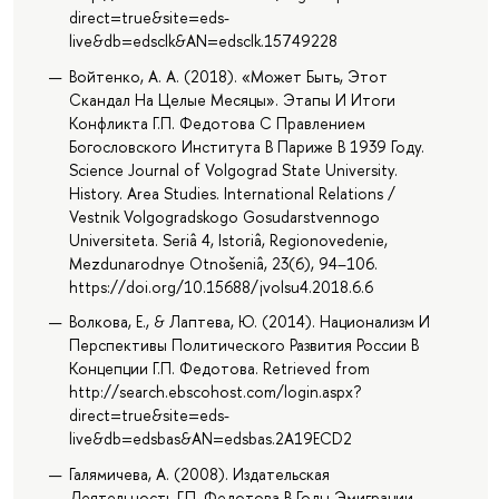
direct=true&site=eds-
live&db=edsclk&AN=edsclk.15749228
Войтенко, А. А. (2018). «Может Быть, Этот
Скандал На Целые Месяцы». Этапы И Итоги
Конфликта Г.П. Федотова С Правлением
Богословского Института В Париже В 1939 Году.
Science Journal of Volgograd State University.
History. Area Studies. International Relations /
Vestnik Volgogradskogo Gosudarstvennogo
Universiteta. Seriâ 4, Istoriâ, Regionovedenie,
Mezdunarodnye Otnošeniâ, 23(6), 94–106.
https://doi.org/10.15688/jvolsu4.2018.6.6
Волкова, Е., & Лаптева, Ю. (2014). Национализм И
Перспективы Политического Развития России В
Концепции Г.П. Федотова. Retrieved from
http://search.ebscohost.com/login.aspx?
direct=true&site=eds-
live&db=edsbas&AN=edsbas.2A19ECD2
Галямичева, А. (2008). Издательская
Деятельность Г.П. Федотова В Годы Эмиграции.