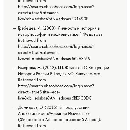
Retrieved from
http://search.ebscohost.com/login.aspx?
direct=true&site=eds-
live&db=edsbas&AN=edsbas.ED1490E
Гребешев, И. (2008). Личность и история в
историософии и медиевистике Г. Федотова.
Retrieved from
http://search.ebscohost.com/login.aspx?
direct=true&site=eds-
live&db=edsbas&AN=edsbas.662A8349
Гумерова, Ж. (2012). Г.П. Федотов О Концепции
Истории России В Трудах В.О. Ключевского.
Retrieved from
http://search.ebscohost.com/login.aspx?
direct=true&site=eds-
live&db=edsbas&AN=edsbas.6BE9C8DC
Демидова, О. (2013). В Предчувствии
Апокалипсиса: «Умирание Искусства»
(Философско-Антропологический Аспект).
Retrieved from