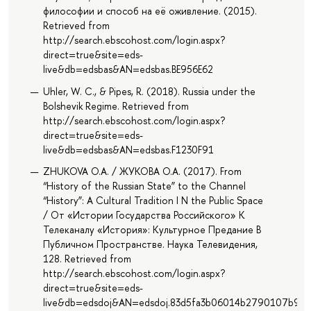
философии и способ на её оживление. (2015).
Retrieved from
http://search.ebscohost.com/login.aspx?
direct=true&site=eds-
live&db=edsbas&AN=edsbas.BE956E62
Uhler, W. C., & Pipes, R. (2018). Russia under the
Bolshevik Regime. Retrieved from
http://search.ebscohost.com/login.aspx?
direct=true&site=eds-
live&db=edsbas&AN=edsbas.F1230F91
ZHUKOVA O.A. / ЖУКОВА О.А. (2017). From
“History of the Russian State” to the Channel
“History”: A Cultural Tradition I N the Public Space
/ От «Истории Государства Российского» К
Телеканалу «История»: Культурное Предание В
Публичном Пространстве. Наука Телевидения,
128. Retrieved from
http://search.ebscohost.com/login.aspx?
direct=true&site=eds-
live&db=edsdoj&AN=edsdoj.83d5fa3b06014b2790107b96c