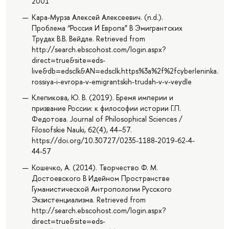
2001
Кара-Мурза Алексей Алексеевич. (n.d.).
Проблема “Россия И Европа” В Эмигрантских
Трудах В.В. Вейдле. Retrieved from
http://search.ebscohost.com/login.aspx?
direct=true&site=eds-
live&db=edsclk&AN=edsclk.https%3a%2f%2fcyberleninka.ru
rossiya-i-evropa-v-emigrantskih-trudah-v-v-veydle
Клепикова, Ю. В. (2019). Бремя империи и
призвание России: к философии истории Г.П.
Федотова. Journal of Philosophical Sciences /
Filosofskie Nauki, 62(4), 44–57.
https://doi.org/10.30727/0235-1188-2019-62-4-
44-57
Кошечко, А. (2014). Творчество Ф. М.
Достоевского В Идейном Пространстве
Гуманистической Антропологии Русского
Экзистенциализма. Retrieved from
http://search.ebscohost.com/login.aspx?
direct=true&site=eds-