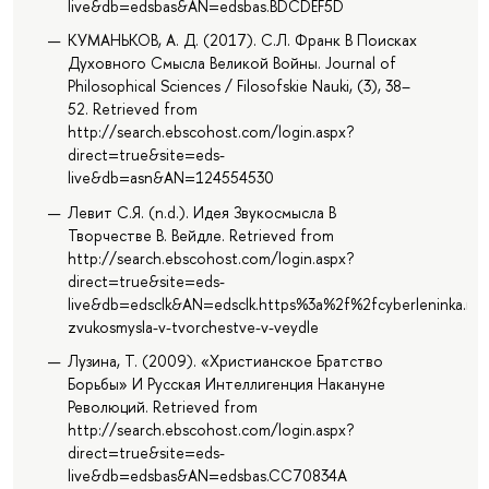
live&db=edsbas&AN=edsbas.BDCDEF5D
КУМАНЬКОВ, А. Д. (2017). С.Л. Франк В Поисках
Духовного Смысла Великой Войны. Journal of
Philosophical Sciences / Filosofskie Nauki, (3), 38–
52. Retrieved from
http://search.ebscohost.com/login.aspx?
direct=true&site=eds-
live&db=asn&AN=124554530
Левит С.Я. (n.d.). Идея Звукосмысла В
Творчестве В. Вейдле. Retrieved from
http://search.ebscohost.com/login.aspx?
direct=true&site=eds-
live&db=edsclk&AN=edsclk.https%3a%2f%2fcyberleninka.ru%
zvukosmysla-v-tvorchestve-v-veydle
Лузина, Т. (2009). «Христианское Братство
Борьбы» И Русская Интеллигенция Накануне
Революций. Retrieved from
http://search.ebscohost.com/login.aspx?
direct=true&site=eds-
live&db=edsbas&AN=edsbas.CC70834A