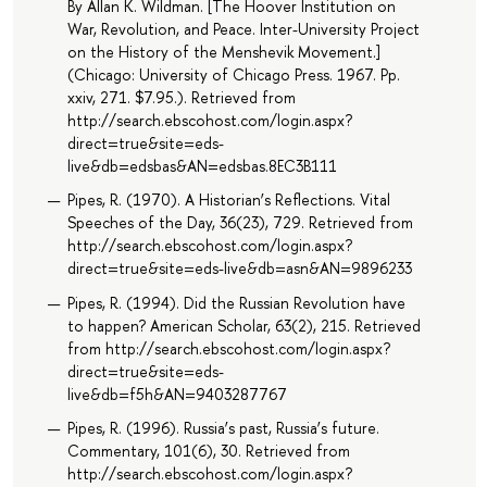
By Allan K. Wildman. [The Hoover Institution on
War, Revolution, and Peace. Inter-University Project
on the History of the Menshevik Movement.]
(Chicago: University of Chicago Press. 1967. Pp.
xxiv, 271. $7.95.). Retrieved from
http://search.ebscohost.com/login.aspx?
direct=true&site=eds-
live&db=edsbas&AN=edsbas.8EC3B111
Pipes, R. (1970). A Historian’s Reflections. Vital
Speeches of the Day, 36(23), 729. Retrieved from
http://search.ebscohost.com/login.aspx?
direct=true&site=eds-live&db=asn&AN=9896233
Pipes, R. (1994). Did the Russian Revolution have
to happen? American Scholar, 63(2), 215. Retrieved
from http://search.ebscohost.com/login.aspx?
direct=true&site=eds-
live&db=f5h&AN=9403287767
Pipes, R. (1996). Russia’s past, Russia’s future.
Commentary, 101(6), 30. Retrieved from
http://search.ebscohost.com/login.aspx?