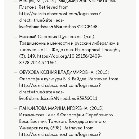
Немцев, М. (2014). Владимир Эрн Как Читатель
Платона. Retrieved from
http://search.ebscohost.com/login.aspx?
direct=true&site=eds-
live&db=edsbas&AN=edsbas.B1CCB438
Николай Олегович Щупленков. (n.d.).
Традиционные ценности и русский либерализм в
творчестве Г.П. Федотова. Philosophical Thought,
(3), 149. https://doi.org/10.25136/2409-
8728.2014.3.11651
ОБУХОВА КСЕНИЯ ВЛАДИМИРОВНА. (2015).
Философия культуры В. В. Вейдле. Retrieved from
http://search.ebscohost.com/login.aspx?
direct=true&site=eds-
live&db=edsbas&AN=edsbas.93936C11
ПАНФИЛОВА МАРИНА ИГОРЕВНА. (2015).
Итальянская Тема В Философии Серебряного
Века. Вестник Томского Государственного
Университета, (398). Retrieved from
http://search.ebscohost.com/login.aspx?