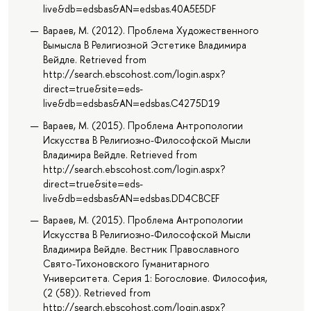
live&db=edsbas&AN=edsbas.40A5E5DF
Вараев, М. (2012). Проблема Художественного
Вымысла В Религиозной Эстетике Владимира
Вейдле. Retrieved from
http://search.ebscohost.com/login.aspx?
direct=true&site=eds-
live&db=edsbas&AN=edsbas.C4275D19
Вараев, М. (2015). Проблема Антропологии
Искусства В Религиозно-Философской Мысли
Владимира Вейдле. Retrieved from
http://search.ebscohost.com/login.aspx?
direct=true&site=eds-
live&db=edsbas&AN=edsbas.DD4CBCEF
Вараев, М. (2015). Проблема Антропологии
Искусства В Религиозно-Философской Мысли
Владимира Вейдле. Вестник Православного
Свято-Тихоновского Гуманитарного
Университета. Серия 1: Богословие. Философия,
(2 (58)). Retrieved from
http://search.ebscohost.com/login.aspx?