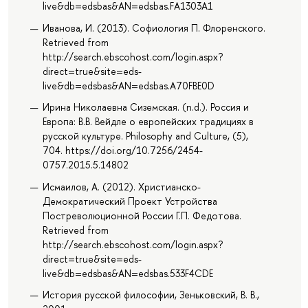
live&db=edsbas&AN=edsbas.FA1303A1
Иванова, И. (2013). Софиология П. Флоренского.
Retrieved from
http://search.ebscohost.com/login.aspx?
direct=true&site=eds-
live&db=edsbas&AN=edsbas.A70FBE0D
Ирина Николаевна Сиземская. (n.d.). Россия и
Европа: В.В. Вейдле о европейских традициях в
русской культуре. Philosophy and Culture, (5),
704. https://doi.org/10.7256/2454-
0757.2015.5.14802
Исмаилов, А. (2012). Христианско-
Демократический Проект Устройства
Постреволюционной России Г.П. Федотова.
Retrieved from
http://search.ebscohost.com/login.aspx?
direct=true&site=eds-
live&db=edsbas&AN=edsbas.533F4CDE
История русской философии, Зеньковский, В. В.,