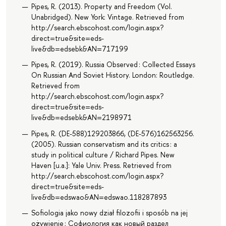
Pipes, R. (2013). Property and Freedom (Vol.
Unabridged). New York: Vintage. Retrieved from
http://search.ebscohost.com/login.aspx?
direct=true&site=eds-
live&db=edsebk&AN=717199
Pipes, R. (2019). Russia Observed : Collected Essays
On Russian And Soviet History. London: Routledge.
Retrieved from
http://search.ebscohost.com/login.aspx?
direct=true&site=eds-
live&db=edsebk&AN=2198971
Pipes, R. (DE-588)129203866, (DE-576)162563256.
(2005). Russian conservatism and its critics : a
study in political culture / Richard Pipes. New
Haven [u.a.]: Yale Univ. Press. Retrieved from
http://search.ebscohost.com/login.aspx?
direct=true&site=eds-
live&db=edswao&AN=edswao.118287893
Sofiologia jako nowy dział filozofii i sposób na jej
ożywienie ; Софиология как новый раздел