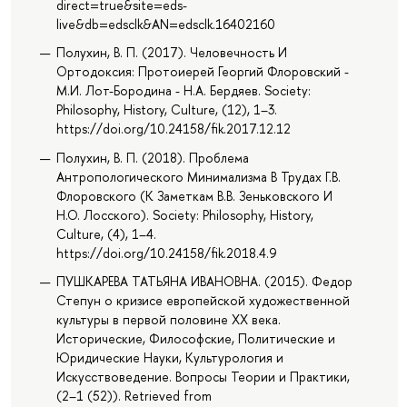
direct=true&site=eds-
live&db=edsclk&AN=edsclk.16402160
Полухин, В. П. (2017). Человечность И
Ортодоксия: Протоиерей Георгий Флоровский -
М.И. Лот-Бородина - Н.А. Бердяев. Society:
Philosophy, History, Culture, (12), 1–3.
https://doi.org/10.24158/fik.2017.12.12
Полухин, В. П. (2018). Проблема
Антропологического Минимализма В Трудах Г.В.
Флоровского (К Заметкам В.В. Зеньковского И
Н.О. Лосского). Society: Philosophy, History,
Culture, (4), 1–4.
https://doi.org/10.24158/fik.2018.4.9
ПУШКАРЕВА ТАТЬЯНА ИВАНОВНА. (2015). Федор
Степун о кризисе европейской художественной
культуры в первой половине XX века.
Исторические, Философские, Политические и
Юридические Науки, Культурология и
Искусствоведение. Вопросы Теории и Практики,
(2–1 (52)). Retrieved from