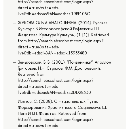
http://search.ebscohost.com/login.aspx?
direct=true&site=eds-
live&db=edsbas&AN=edsbas.19BE105C
ЖУКОВА ОЛЬГА АНАТОЛЬЕВНА. (2014). Русская
Культура В Историософской Рефлексии Г.П.
Федотова. Культура Культуры, (1 (1)). Retrieved
from http://search.ebscohost.com/login.aspx?
direct=true&site=eds-
live&db=edsclk&AN=edsclk.15935480
Зеньковский, В. В. (2001). “Почвенники”. Аполлон
Григорьев, Н.Н. Страхов, Ф.М. Достоевский.
Retrieved from
http://search.ebscohost.com/login.aspx?
direct=true&site=eds-
live&db=edsbas&AN=edsbas.3DD283D0
Иванов, С. (2008). О Национальных Путях
Формирования Христианского Социализма: Ш.
Пеги И Г.П. Федотов. Retrieved from
http://search.ebscohost.com/login.aspx?
direct=true&site=eds-