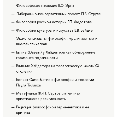
Философское наследие В.Ф. Эрна
Либерально-консервативный проект П.Б. Струве
Философия русской истории Г.П. Федотова
Философия культуры и искусства В.В. Вейдле
Экзистенциальная философия: «религиозная» и
вне-теистическая.
Бытие (Dasein) у Хайдеггера как обнаружение
горизонта подлинности
Влияние Хайдеггера на теологическую мысль ХХ
столетия
Бог как Само-Бытие в философии и теологии
Пауля Тиллиха
Метафизика Ж.-П. Сартра: латентная
христианская религиозность.
Рецепция философской герменевтики и ее
критика