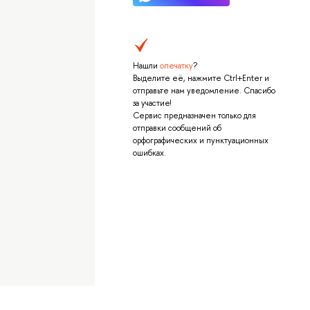
Нашли
опечатку
?
Выделите её, нажмите Ctrl+Enter и
отправьте нам уведомление. Спасибо
за участие!
Сервис предназначен только для
отправки сообщений об
орфографических и пунктуационных
ошибках.