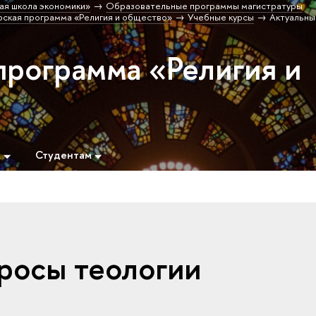
ая школа экономики»
Образовательные программы магистратуры
ская программа «Религия и общество»
Учебные курсы
Актуальны
программа «Религия и
м
Студентам
росы теологии