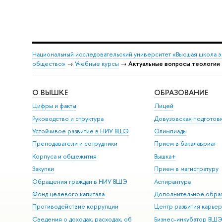
Национальный исследовательский университет «Высшая школа 
общество»
→
Учебные курсы
→
Актуальные вопросы теологии 
О ВЫШКЕ
ОБРАЗОВАНИЕ
Цифры и факты
Лицей
Руководство и структура
Довузовская подготов
Устойчивое развитие в НИУ ВШЭ
Олимпиады
Преподаватели и сотрудники
Прием в бакалавриат
Корпуса и общежития
Вышка+
Закупки
Прием в магистратуру
Обращения граждан в НИУ ВШЭ
Аспирантура
Фонд целевого капитала
Дополнительное обра
Противодействие коррупции
Центр развития карье
Сведения о доходах, расходах, об
Бизнес-инкубатор ВШ