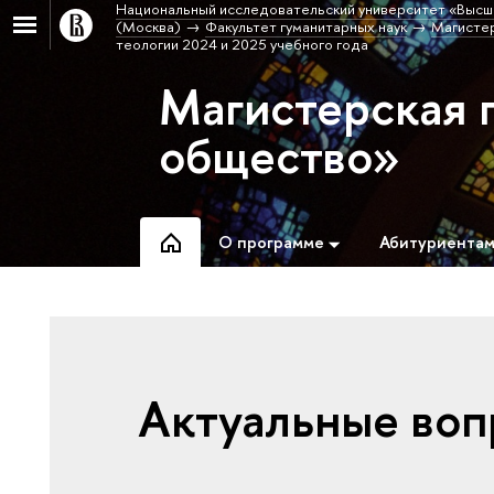
Национальный исследовательский университет «Высш
(Москва)
Факультет гуманитарных наук
Магистер
теологии 2024 и 2025 учебного года
Магистерская 
общество»
О программе
Абитуриента
Актуальные воп