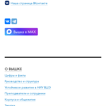
Наша страница ВКонтакте
О ВЫШКЕ
ОБ
Цифры и факты
Ли
Руководство и структура
Дов
Устойчивое развитие в НИУ ВШЭ
Ол
Преподаватели и сотрудники
При
Корпуса и общежития
Вы
Закупки
При