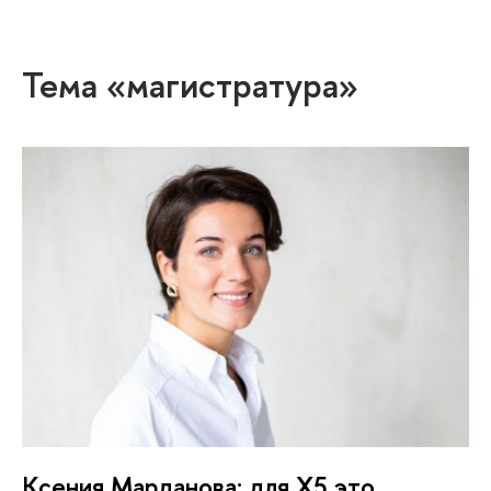
Тема «магистратура»
Ксения Марданова: для Х5 это