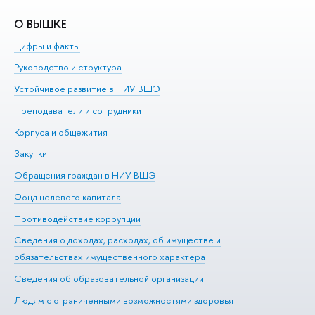
О ВЫШКЕ
О
Цифры и факты
Ли
Руководство и структура
До
Устойчивое развитие в НИУ ВШЭ
Ол
Преподаватели и сотрудники
Пр
Корпуса и общежития
Вы
Закупки
Пр
Обращения граждан в НИУ ВШЭ
Ас
Фонд целевого капитала
До
Противодействие коррупции
Це
Сведения о доходах, расходах, об имуществе и
Би
обязательствах имущественного характера
Об
Сведения об образовательной организации
Обр
Людям с ограниченными возможностями здоровья