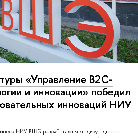
атуры «Управление B2C-
логии и инновации» победил
зовательных инноваций НИУ
изнеса НИУ ВШЭ разработали методику единого