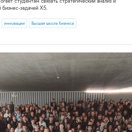
огает студентам связать стратегический анализ и
й бизнес-задачей X5.
инновации
Высшая школа бизнеса