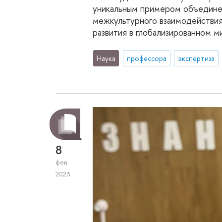
уникальным примером объединен
межкультурного взаимодействия,
развития в глобализированном м
Наука
профессора
экспертиза
8
фев
2023