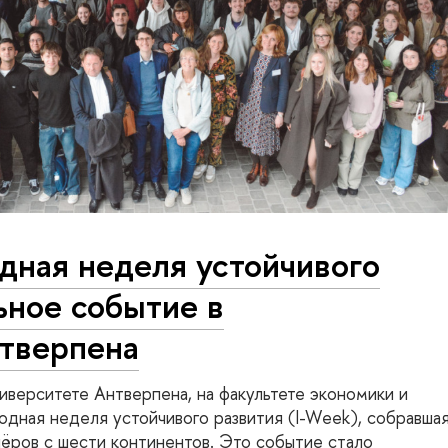
ная неделя устойчивого
ьное событие в
тверпена
ниверситете Антверпена, на факультете экономики и
дная неделя устойчивого развития (I-Week), собравша
нёров с шести континентов. Это событие стало