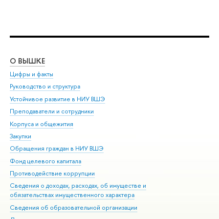
О ВЫШКЕ
ОБ
Цифры и факты
Ли
Руководство и структура
Дов
Устойчивое развитие в НИУ ВШЭ
Ол
Преподаватели и сотрудники
При
Корпуса и общежития
Вы
Закупки
При
Обращения граждан в НИУ ВШЭ
Ас
Фонд целевого капитала
До
Противодействие коррупции
Цен
Сведения о доходах, расходах, об имуществе и
Би
обязательствах имущественного характера
Об
Сведения об образовательной организации
Обр