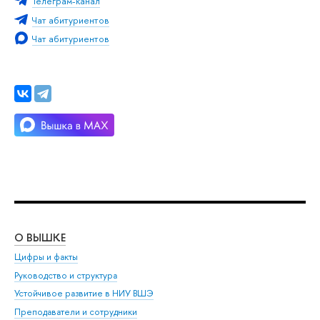
Телеграм-канал
Чат абитуриентов
Чат абитуриентов
О ВЫШКЕ
ОБ
Цифры и факты
Ли
Руководство и структура
Дов
Устойчивое развитие в НИУ ВШЭ
Ол
Преподаватели и сотрудники
При