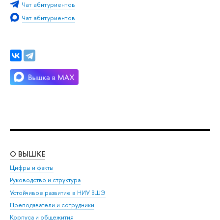
Чат абитуриентов
Чат абитуриентов
О ВЫШКЕ
ОБ
Цифры и факты
Ли
Руководство и структура
Дов
Устойчивое развитие в НИУ ВШЭ
Ол
Преподаватели и сотрудники
При
Корпуса и общежития
Вы