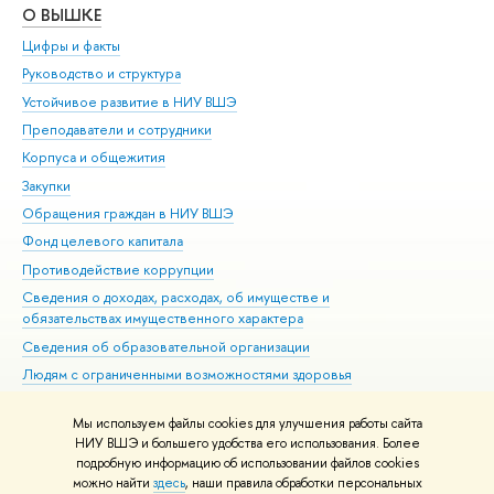
О ВЫШКЕ
ОБ
Цифры и факты
Ли
Руководство и структура
Дов
Устойчивое развитие в НИУ ВШЭ
Ол
Преподаватели и сотрудники
При
Корпуса и общежития
Вы
Закупки
При
Обращения граждан в НИУ ВШЭ
Ас
Фонд целевого капитала
До
Противодействие коррупции
Цен
Сведения о доходах, расходах, об имуществе и
Би
обязательствах имущественного характера
Об
Сведения об образовательной организации
Обр
Людям с ограниченными возможностями здоровья
Единая платежная страница
Мы используем файлы cookies для улучшения работы сайта
Работа в Вышке
НИУ ВШЭ и большего удобства его использования. Более
подробную информацию об использовании файлов cookies
можно найти
здесь
, наши правила обработки персональных