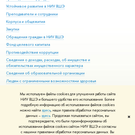
Устойчивое развитие в НИУ ВШЭ
Ол
Преподаватели и сотрудники
При
Корпуса и общежития
Вы
Закупки
При
Обращения граждан в НИУ ВШЭ
Ас
Фонд целевого капитала
До
Противодействие коррупции
Цен
Сведения о доходах, расходах, об имуществе и
Би
обязательствах имущественного характера
Об
Сведения об образовательной организации
Обр
Людям с ограниченными возможностями здоровья
Единая платежная страница
Мы используем файлы cookies для улучшения работы сайта
Работа в Вышке
НИУ ВШЭ и большего удобства его использования. Более
подробную информацию об использовании файлов cookies
можно найти
здесь
, наши правила обработки персональных
данных –
здесь
. Продолжая пользоваться сайтом, вы
✖
Редактору
подтверждаете, что были проинформированы об
© НИУ ВШЭ 1993–2026
Адреса и контакты
Условия использования
использовании файлов cookies сайтом НИУ ВШЭ и согласны
с нашими правилами обработки персональных данных. Вы
материалов
Политика конфиденциальности
Карта сайта