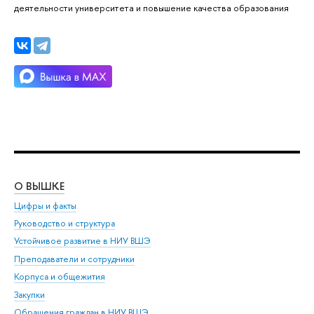
деятельности университета и повышение качества образования
О ВЫШКЕ
ОБ
Цифры и факты
Ли
Руководство и структура
Дов
Устойчивое развитие в НИУ ВШЭ
Ол
Преподаватели и сотрудники
При
Корпуса и общежития
Вы
Закупки
При
Обращения граждан в НИУ ВШЭ
Ас