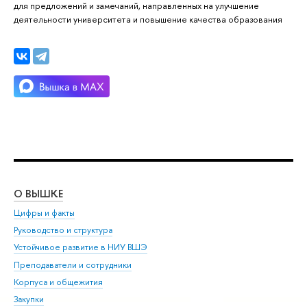
для предложений и замечаний, направленных на улучшение
деятельности университета и повышение качества образования
О ВЫШКЕ
ОБ
Цифры и факты
Ли
Руководство и структура
Дов
Устойчивое развитие в НИУ ВШЭ
Ол
Преподаватели и сотрудники
При
Корпуса и общежития
Вы
Закупки
При