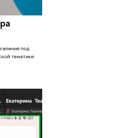
ара
аселения под
ской тематике.