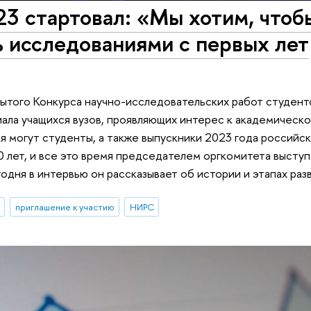
3 стартовал: «Мы хотим, чтоб
 исследованиями с первых лет
рытого Конкурса научно-исследовательских работ студент
иала учащихся вузов, проявляющих интерес к академическ
я могут студенты, а также выпускники 2023 года российс
0 лет, и все это время председателем оргкомитета высту
дня в интервью он рассказывает об истории и этапах разв
приглашение к участию
НИРС