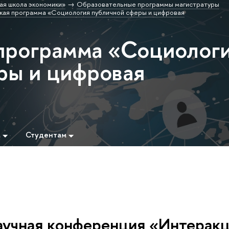
ая школа экономики»
Образовательные программы магистратуры
кая программа «Социология публичной сферы и цифровая
программа «Социолог
ры и цифровая
м
Студентам
аучная конференция «Интеракц