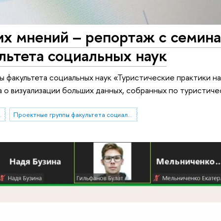
их мнений – репортаж с семин
льтета социальных наук
 факультета социальных наук «Туристические практики н
 о визуализации больших данных, собранных по туристиче
чения изучения опросными и не-опросными методами"
Проектные группы факультета социальных наук