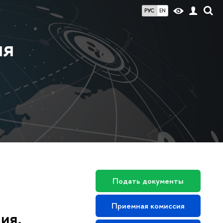
РУС
EN
ия
Подать документы
Приемная комиссия
ия.