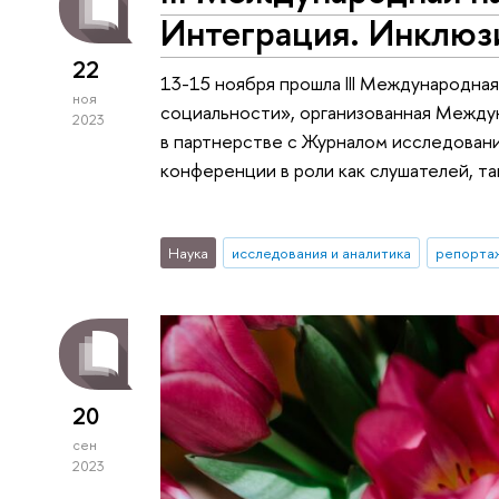
Интеграция. Инклюзи
22
13-15 ноября прошла III Международная
ноя
социальности», организованная Между
2023
в партнерстве с Журналом исследован
конференции в роли как слушателей, та
Наука
исследования и аналитика
репортаж
20
сен
2023