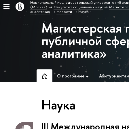
Национальный исследовательский университет «Высш
(Москва)
Факультет социальных наук
Магистерс
аналитика»
Новости
Наука
Магистерская 
публичной сфе
аналитика»
О программе
Абитуриента
Наука
III Международная н