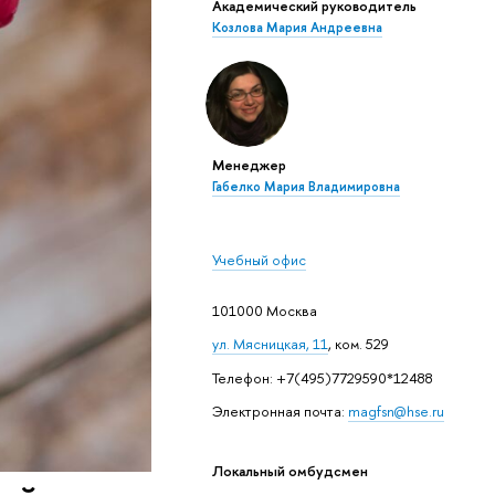
Академический руководитель
Козлова Мария Андреевна
Менеджер
Габелко Мария Владимировна
Учебный офис
101000 Москва
ул. Мясницкая, 11
, ком. 529
Телефон: +7(495)7729590*12488
Электронная почта:
magfsn@hse.ru
Локальный омбудсмен