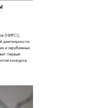
ы
ов (НИРС),
ой деятельности.
ких и зарубежных
пает первый
ития конкурса.