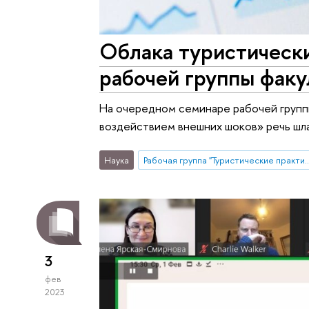
Облака туристическ
рабочей группы факу
На очередном семинаре рабочей группы
воздействием внешних шоков» речь шла
Наука
Рабочая группа "Туристические практики населения под воздействием внешних шоков: возможности и ограни
3
фев
2023