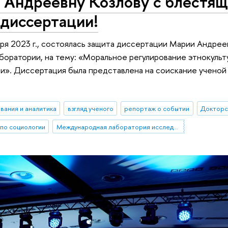
Андреевну Козлову с блестя
 диссертации!
бря 2023 г., состоялась защита диссертации Марии Андрее
аборатории, на тему: «Моральное регулирование этнокульт
и». Диссертация была представлена на соискание ученой
вания и аналитика
взгляд ученого
репортаж о событии
Докторс
по социологии
Международная лаборатория исследований социальной интеграции