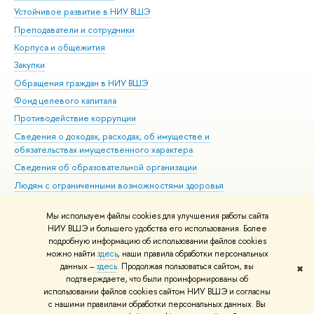
Устойчивое развитие в НИУ ВШЭ
Ол
Преподаватели и сотрудники
При
Корпуса и общежития
Вы
Закупки
При
Обращения граждан в НИУ ВШЭ
Ас
Фонд целевого капитала
До
Противодействие коррупции
Цен
Сведения о доходах, расходах, об имуществе и
Би
обязательствах имущественного характера
Об
Сведения об образовательной организации
Обр
Людям с ограниченными возможностями здоровья
Единая платежная страница
Мы используем файлы cookies для улучшения работы сайта
Работа в Вышке
НИУ ВШЭ и большего удобства его использования. Более
подробную информацию об использовании файлов cookies
можно найти
здесь
, наши правила обработки персональных
данных –
здесь
. Продолжая пользоваться сайтом, вы
✖
Редактору
подтверждаете, что были проинформированы об
© НИУ ВШЭ 1993–2026
Адреса и контакты
Условия использования
использовании файлов cookies сайтом НИУ ВШЭ и согласны
с нашими правилами обработки персональных данных. Вы
материалов
Политика конфиденциальности
Карта сайта