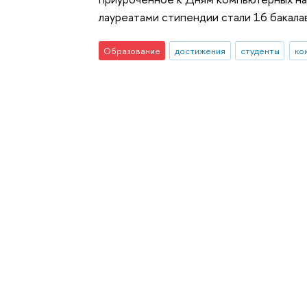
лауреатами стипендии стали 16 бакалав
Образование
достижения
студенты
ко