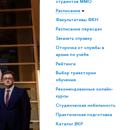
студентов ММО
Расписание
Факультативы ФКН
Расписание пересдач
Заказать справку
Отсрочка от службы в
армии по учёбе
Рейтинги
Выбор траектории
обучения
Рекомендованные онлайн-
курсы
Студенческая мобильность
Практическая подготовка
Каталог ВКР