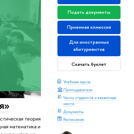
Подать документы
Приемная комиссия
Для иностранных
абитуриентов
Скачать буклет
Учебные курсы
Преподаватели
Число студентов и вакантные
ия»
места
Документы
стическая теория
Расписание
дная математика и