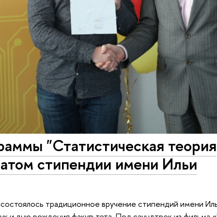
раммы "Статистическая теория
еатом стипендии имени Ильи
 состоялось традиционное вручение стипендий имени Иль
к и дню рождения факультета. Под саундтрек из фильма 