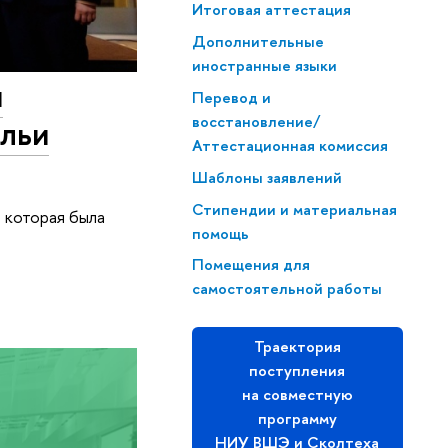
Итоговая аттестация
Дополнительные
иностранные языки
я
Перевод и
восстановление/
Ильи
Аттестационная комиссия
Шаблоны заявлений
Стипендии и материальная
 которая была
помощь
Помещения для
самостоятельной работы
Траектория
поступления
на совместную
программу
НИУ ВШЭ и Сколтеха