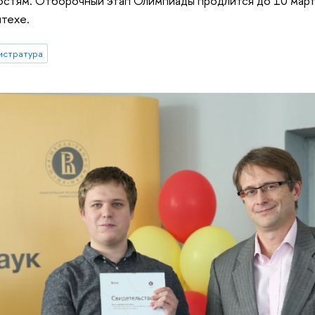
стям. Отборочный этап Олимпиады продлится до 10 март
лтехе.
истратура