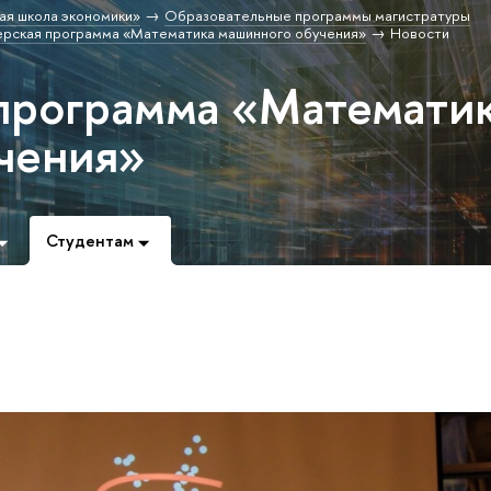
ая школа экономики»
Образовательные программы магистратуры
рская программа «Математика машинного обучения»
Новости
программа «Математи
чения»
Студентам