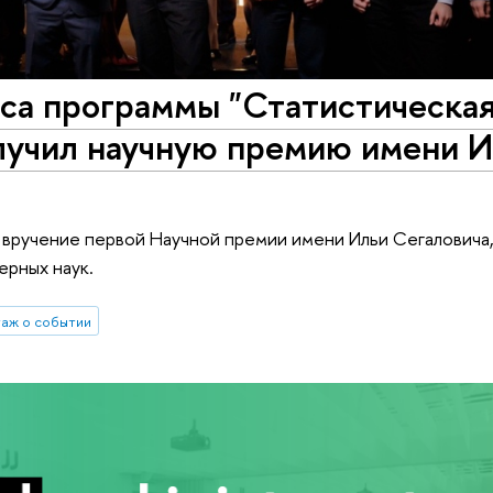
рса программы "Статистическа
олучил научную премию имени 
 вручение первой Научной премии имени Ильи Сегаловича,
ерных наук.
аж о событии