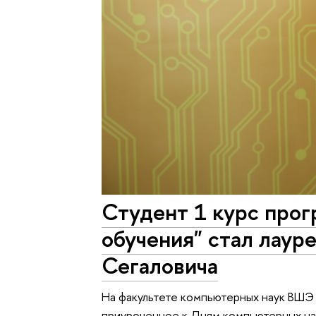
Студент 1 курс прог
обучения" стал лаур
Сегаловича
На факультете компьютерных наук ВШЭ
приуроченное к Дням компьютерных нау