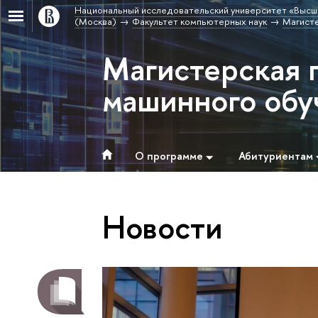
Национальный исследовательский университет «Высш
(Москва)
Факультет компьютерных наук
Магисте
Магистерская 
машинного обу
О программе
Абитуриентам
Новости