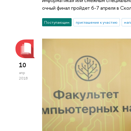
информатика» или смежным специально
очный финал пройдет 6-7 апреля в Ско
Поступающим
приглашение к участию
маг
10
апр
2018