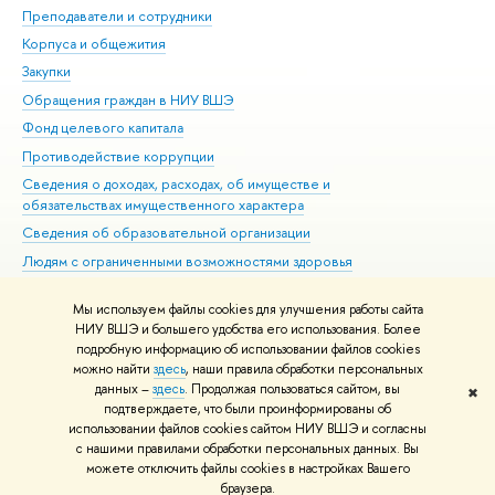
Преподаватели и сотрудники
При
Корпуса и общежития
Вы
Закупки
При
Обращения граждан в НИУ ВШЭ
Ас
Фонд целевого капитала
До
Противодействие коррупции
Цен
Сведения о доходах, расходах, об имуществе и
Би
обязательствах имущественного характера
Об
Сведения об образовательной организации
Обр
Людям с ограниченными возможностями здоровья
Единая платежная страница
Мы используем файлы cookies для улучшения работы сайта
Работа в Вышке
НИУ ВШЭ и большего удобства его использования. Более
подробную информацию об использовании файлов cookies
можно найти
здесь
, наши правила обработки персональных
данных –
здесь
. Продолжая пользоваться сайтом, вы
✖
Редактору
подтверждаете, что были проинформированы об
© НИУ ВШЭ 1993–2026
Адреса и контакты
Условия использования
использовании файлов cookies сайтом НИУ ВШЭ и согласны
с нашими правилами обработки персональных данных. Вы
материалов
Политика конфиденциальности
Карта сайта
можете отключить файлы cookies в настройках Вашего
Шрифты HSE Sans и HSE Slab разработаны в
Школе дизайна НИУ ВШЭ
браузера.