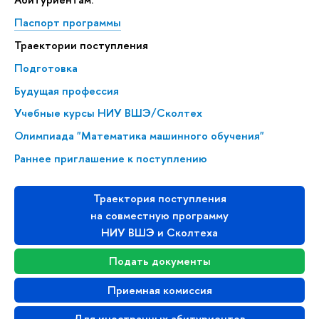
Паспорт программы
Траектории поступления
Подготовка
Будущая профессия
Учебные курсы НИУ ВШЭ/Сколтех
Олимпиада "Математика машинного обучения"
Раннее приглашение к поступлению
Траектория поступления
на совместную программу
НИУ ВШЭ и Сколтеха
Подать документы
Приемная комиссия
Для иностранных абитуриентов