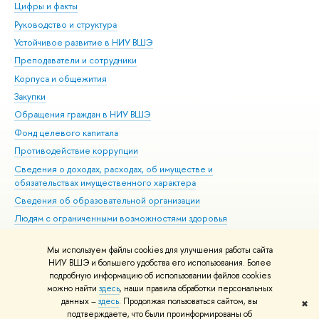
Цифры и факты
Ли
Руководство и структура
Дов
Устойчивое развитие в НИУ ВШЭ
Ол
Преподаватели и сотрудники
При
Корпуса и общежития
Вы
Закупки
При
Обращения граждан в НИУ ВШЭ
Ас
Фонд целевого капитала
До
Противодействие коррупции
Цен
Сведения о доходах, расходах, об имуществе и
Би
обязательствах имущественного характера
Об
Сведения об образовательной организации
Обр
Людям с ограниченными возможностями здоровья
Единая платежная страница
Мы используем файлы cookies для улучшения работы сайта
Работа в Вышке
НИУ ВШЭ и большего удобства его использования. Более
подробную информацию об использовании файлов cookies
можно найти
здесь
, наши правила обработки персональных
данных –
здесь
. Продолжая пользоваться сайтом, вы
✖
Редактору
подтверждаете, что были проинформированы об