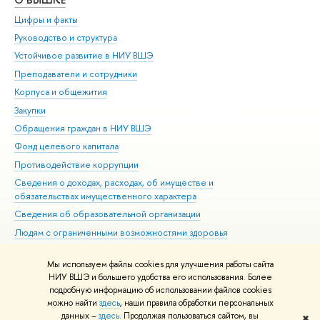
Цифры и факты
Ли
Руководство и структура
Дов
Устойчивое развитие в НИУ ВШЭ
Ол
Преподаватели и сотрудники
При
Корпуса и общежития
Вы
Закупки
При
Обращения граждан в НИУ ВШЭ
Ас
Фонд целевого капитала
До
Противодействие коррупции
Цен
Сведения о доходах, расходах, об имуществе и
Би
обязательствах имущественного характера
Об
Сведения об образовательной организации
Обр
Людям с ограниченными возможностями здоровья
Единая платежная страница
Мы используем файлы cookies для улучшения работы сайта
Работа в Вышке
НИУ ВШЭ и большего удобства его использования. Более
подробную информацию об использовании файлов cookies
можно найти
здесь
, наши правила обработки персональных
данных –
здесь
. Продолжая пользоваться сайтом, вы
✖