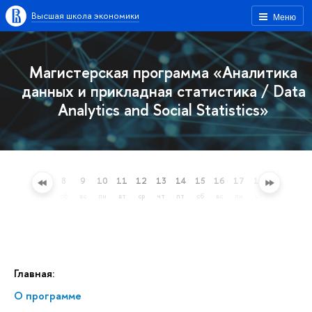
Высшая школа экономики
Меню
Магистерская программа «Аналитика
данных и прикладная статистика / Data
Analytics and Social Statistics»
5
6
7
8
9
10
11
12
13
14
15
16
17
18
19
20
ср
чт
пт
сб
вс
пн
вт
ср
чт
пт
сб
вс
пн
вт
ср
чт
Главная:
О программе