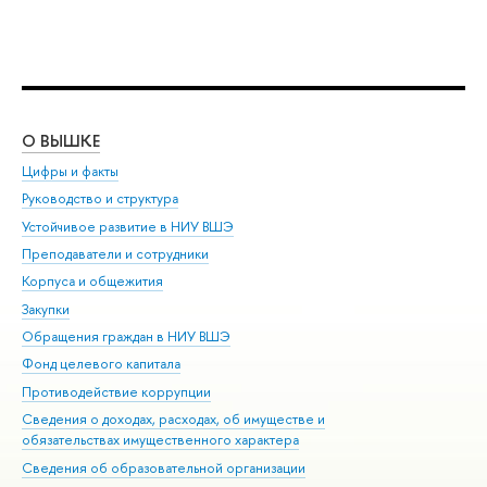
О ВЫШКЕ
ОБ
Цифры и факты
Ли
Руководство и структура
Дов
Устойчивое развитие в НИУ ВШЭ
Ол
Преподаватели и сотрудники
При
Корпуса и общежития
Вы
Закупки
При
Обращения граждан в НИУ ВШЭ
Ас
Фонд целевого капитала
До
Противодействие коррупции
Цен
Сведения о доходах, расходах, об имуществе и
Би
обязательствах имущественного характера
Об
Сведения об образовательной организации
Обр