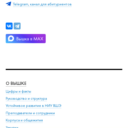
Telegram, канал для абитуриентов
О ВЫШКЕ
ОБ
Цифры и факты
Ли
Руководство и структура
Дов
Устойчивое развитие в НИУ ВШЭ
Ол
Преподаватели и сотрудники
При
Корпуса и общежития
Вы
Закупки
При