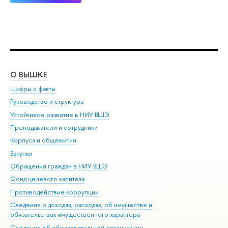
О ВЫШКЕ
ОБ
Цифры и факты
Ли
Руководство и структура
Дов
Устойчивое развитие в НИУ ВШЭ
Ол
Преподаватели и сотрудники
При
Корпуса и общежития
Вы
Закупки
При
Обращения граждан в НИУ ВШЭ
Ас
Фонд целевого капитала
До
Противодействие коррупции
Цен
Сведения о доходах, расходах, об имуществе и
Би
обязательствах имущественного характера
Об
Сведения об образовательной организации