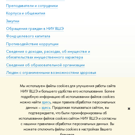
Преподаватели и сотрудники
При
Корпуса и общежития
ыш
Закупки
При
Обращения граждан в НИУ ВШЭ
Ас
Фонд целевого капитала
До
Противодействие коррупции
Цен
Сведения о доходах, расходах, об имуществе и
Би
обязательствах имущественного характера
Об
Сведения об образовательной организации
Обр
Людям с ограниченными возможностями здоровья
Единая платежная страница
Мы используем файлы cookies для улучшения работы сайта
Работа в Вышке
НИУ ВШЭ и большего удобства его использования. Более
подробную информацию об использовании файлов cookies
можно найти
здесь
, наши правила обработки персональных
данных –
здесь
. Продолжая пользоваться сайтом, вы
✖
Редактору
подтверждаете, что были проинформированы о
© НИУ ВШЭ 1993–2026
Адреса и контакты
Условия использования
использовании файлов cookies сайтом НИУ ВШЭ и согласны
с нашими правилами обработки персональных данных. Вы
материало
Политика конфиденциальности
Карта сайта
можете отключить файлы cookies в настройках Вашего
Шрифты HSE Sans и HSE Slab разработаны
Школе дизайна НИУ ВШЭ
раузера.