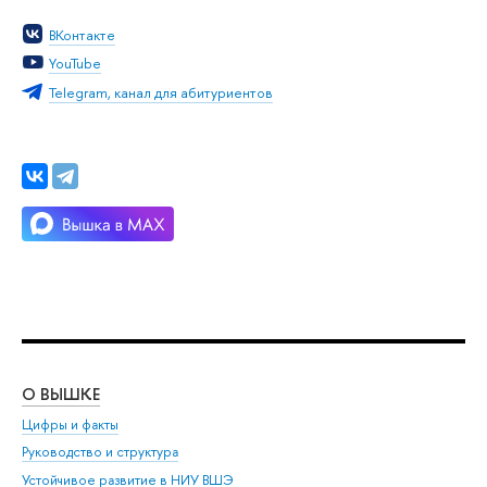
Контакте
YouTube
Telegram, канал для абитуриенто
О ВЫШКЕ
ОБ
Цифры и факты
Ли
Руководство и структура
Дов
Устойчивое развитие в НИУ ВШЭ
Ол