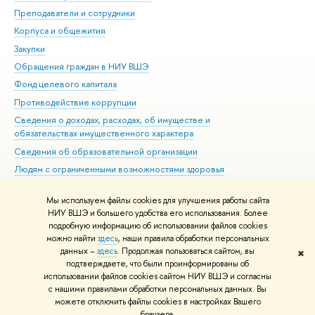
Преподаватели и сотрудники
При
Корпуса и общежития
ыш
Закупки
При
Обращения граждан в НИУ ВШЭ
Ас
Фонд целевого капитала
До
Противодействие коррупции
Цен
Сведения о доходах, расходах, об имуществе и
Би
обязательствах имущественного характера
Об
Сведения об образовательной организации
Обр
Людям с ограниченными возможностями здоровья
Единая платежная страница
Мы используем файлы cookies для улучшения работы сайта
Работа в Вышке
НИУ ВШЭ и большего удобства его использования. Более
подробную информацию об использовании файлов cookies
можно найти
здесь
, наши правила обработки персональных
данных –
здесь
. Продолжая пользоваться сайтом, вы
✖
Редактору
подтверждаете, что были проинформированы о
© НИУ ВШЭ 1993–2026
Адреса и контакты
Условия использования
использовании файлов cookies сайтом НИУ ВШЭ и согласны
с нашими правилами обработки персональных данных. Вы
материало
Политика конфиденциальности
Карта сайта
можете отключить файлы cookies в настройках Вашего
Шрифты HSE Sans и HSE Slab разработаны
Школе дизайна НИУ ВШЭ
раузера.