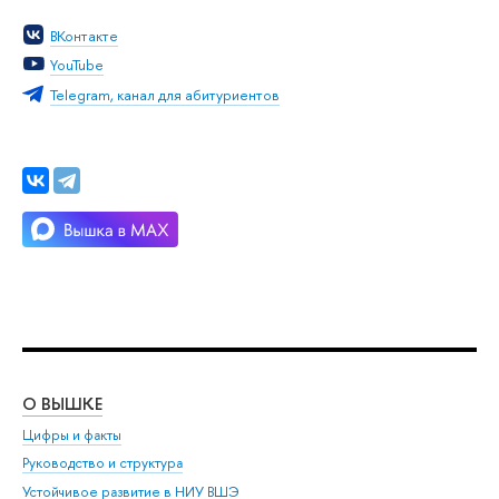
Контакте
YouTube
Telegram, канал для абитуриенто
О ВЫШКЕ
ОБ
Цифры и факты
Ли
Руководство и структура
Дов
Устойчивое развитие в НИУ ВШЭ
Ол