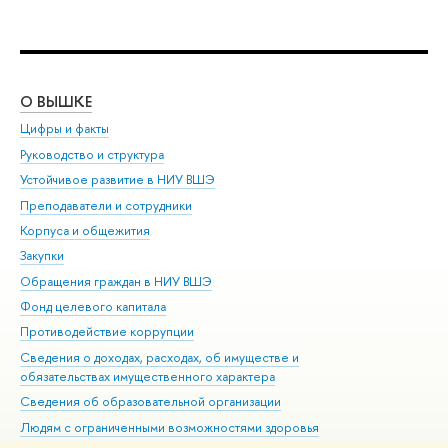
О ВЫШКЕ
ОБ
Цифры и факты
Ли
Руководство и структура
Дов
Устойчивое развитие в НИУ ВШЭ
Ол
Преподаватели и сотрудники
При
Корпуса и общежития
Вы
Закупки
При
Обращения граждан в НИУ ВШЭ
Ас
Фонд целевого капитала
До
Противодействие коррупции
Цен
Сведения о доходах, расходах, об имуществе и
Би
обязательствах имущественного характера
Об
Сведения об образовательной организации
Обр
Людям с ограниченными возможностями здоровья