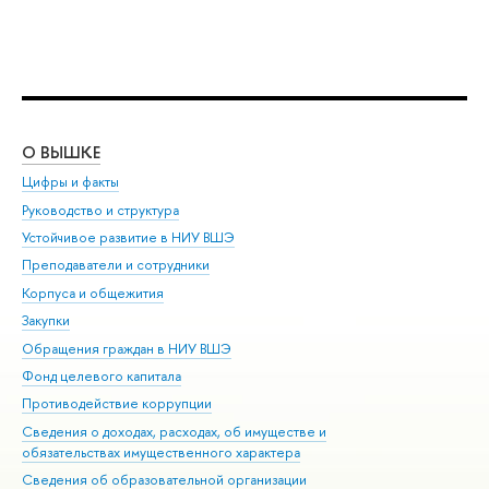
О ВЫШКЕ
ОБ
Цифры и факты
Ли
Руководство и структура
Дов
Устойчивое развитие в НИУ ВШЭ
Ол
Преподаватели и сотрудники
При
Корпуса и общежития
Вы
Закупки
При
Обращения граждан в НИУ ВШЭ
Ас
Фонд целевого капитала
До
Противодействие коррупции
Цен
Сведения о доходах, расходах, об имуществе и
Би
обязательствах имущественного характера
Об
Сведения об образовательной организации
Обр