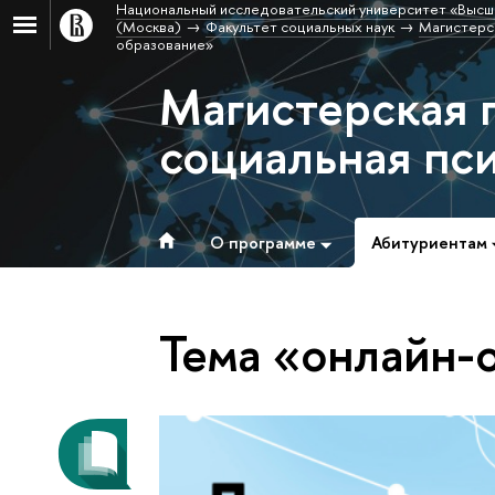
Национальный исследовательский университет «Высш
(Москва)
Факультет социальных наук
Магистерс
образование»
Магистерская 
социальная пс
О программе
Абитуриентам
Тема «онлайн-