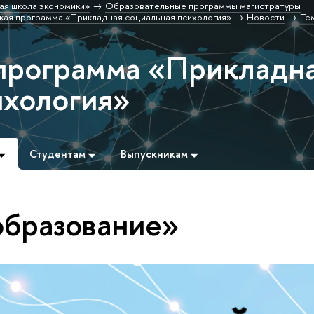
ая школа экономики»
Образовательные программы магистратуры
кая программа «Прикладная социальная психология»
Новости
Те
программа «Прикладн
ихология»
Студентам
Выпускникам
образование»