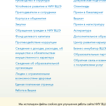
Руководство и структура
Довузовская подготов
Устойчивое развитие в НИУ ВШЭ
Олимпиады
Преподаватели и сотрудники
Прием в бакалавриат
Корпуса и общежития
Вышка+
Закупки
Прием в магистратуру
Обращения граждан в НИУ ВШЭ
Аспирантура
Фонд целевого капитала
Дополнительное обра
Противодействие коррупции
Центр развития карье
Сведения о доходах, расходах, об
Бизнес-инкубатор ВШ
имуществе и обязательствах
Образовательные парт
имущественного характера
Обратная связь и взаи
Сведения об образовательной
с получателями услуг
организации
Людям с ограниченными
возможностями здоровья
Единая платежная страница
Работа в Вышке
Мы используем файлы cookies для улучшения работы сайта НИУ ВШЭ
© НИУ ВШЭ 1993–2026
Адреса и контакты
Условия использова