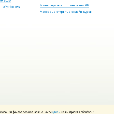
дом ВШЭ
Министерство просвещения РФ
ин «БукВышка»
Массовые открытые онлайн-курсы
ьзовании файлов cookies можно найти
здесь
, наши правила обработки
Редактору