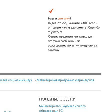
Нашли
опечатку
?
Выделите её, нажмите Ctrl+Enter и
отправьте нам уведомление. Спасибо
за участие!
Сервис предназначен только для
отправки сообщений об
орфографических и пунктуационных
ошибках.
льтет социальных наук
→
Магистерская программа «Прикладная
ПОЛЕЗНЫЕ ССЫЛКИ
Министерство науки и высшего
образования РФ