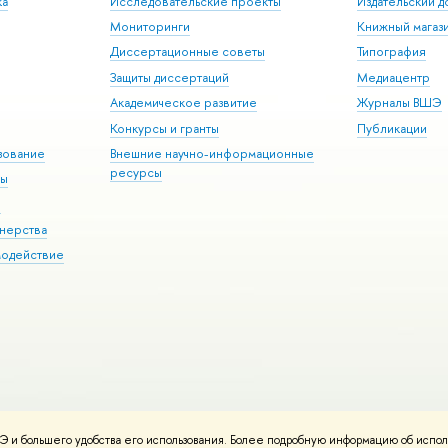
ка
Исследовательские проекты
Издательский 
Мониторинги
Книжный магаз
Диссертационные советы
Типография
Защиты диссертаций
Медиацентр
Академическое развитие
Журналы ВШЭ
Конкурсы и гранты
Публикации
зование
Внешние научно-информационные
ресурсы
ры
Э
нерства
модействие
 и большего удобства его использования. Более подробную информацию об испол
ния материалов
Политика конфиденциальности
Карта сайта