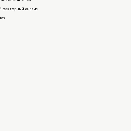
й факторный анализ
лиз