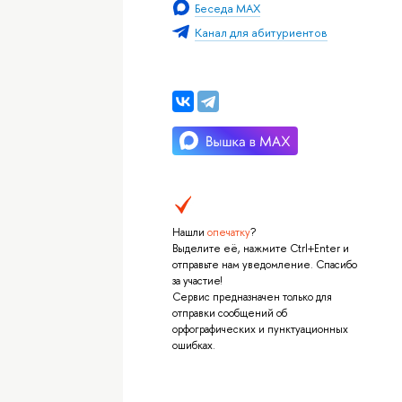
Беседа MAX
Канал для абитуриентов
Нашли
опечатку
?
Выделите её, нажмите Ctrl+Enter и
отправьте нам уведомление. Спасибо
за участие!
Сервис предназначен только для
отправки сообщений об
орфографических и пунктуационных
ошибках.