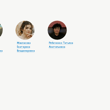
Макласова
Рябиченко Татьяна
Екатерина
Анатольевна
на
Владимировна