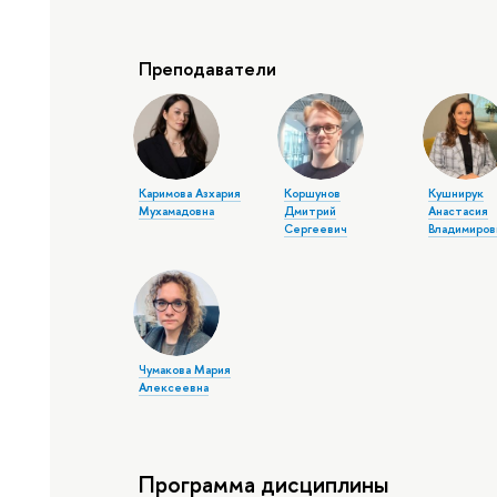
Преподаватели
Каримова Азхария
Коршунов
Кушнирук
Мухамадовна
Дмитрий
Анастасия
Сергеевич
Владимиров
Чумакова Мария
Алексеевна
Программа дисциплины