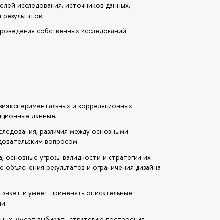
елей исследования, источников данных,
 результатов
роведения собственных исследований
азиэкспериментальных и корреляционных
яционные данные.
следования, различия между основными
довательским вопросом.
, основные угрозы валидности и стратегии их
е объяснения результатов и ограничения дизайна
 знает и умеет применять описательные
и.
нных, умеет выбирать стратегию построения