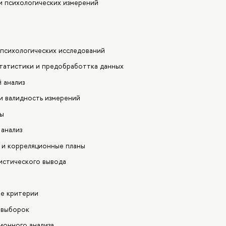
и психологических измерений
психологических исследований
статистики и предобработтка данных
 анализ
и валидность измерений
ны
 анализ
е и корреляционные планы
истического вывода
ые критерии
 выборок
ионного анализа