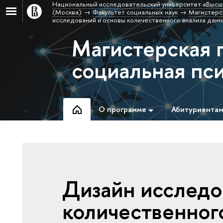
Национальный исследовательский университет «Высш
(Москва)
Факультет социальных наук
Магистерс
исследований и основы количественного анализа данны
Магистерская 
социальная пс
О программе
Абитуриента
Дизайн исследо
количественног