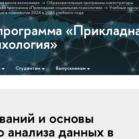
ая школа экономики»
Образовательные программы магистратуры
кая программа «Прикладная социальная психология»
Учебные курсы
х в психологии 2024 и 2025 учебного года
программа «Прикладн
ихология»
м
Студентам
Выпускникам
ваний и основы
о анализа данных в