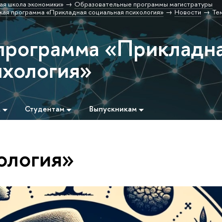
ая школа экономики»
Образовательные программы магистратуры
кая программа «Прикладная социальная психология»
Новости
Те
программа «Прикладн
ихология»
м
Студентам
Выпускникам
ология»