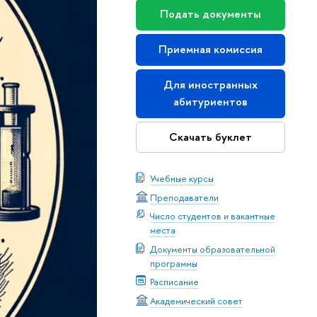
Подать документы
Приемная комиссия
Для иностранных
абитуриентов
Скачать буклет
Учебные курсы
Преподаватели
Число студентов и вакантные
места
Документы образовательной
программы
Расписание
Академический совет