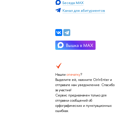
Беседа MAX
Канал для абитуриентов
Нашли
опечатку
?
Выделите её, нажмите Ctrl+Enter и
отправьте нам уведомление. Спасибо
за участие!
Сервис предназначен только для
отправки сообщений об
орфографических и пунктуационных
ошибках.