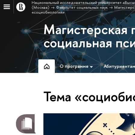
Национальный исследовательский университет «Высш
(Москва)
Факультет социальных наук
Магистерс
«социобиология»
Магистерская 
социальная пс
О программе
Абитуриента
Тема «социоби