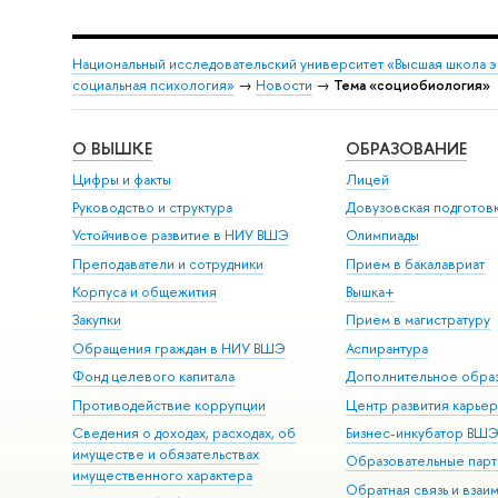
Национальный исследовательский университет «Высшая школа 
социальная психология»
→
Новости
→
Тема «социобиология»
О ВЫШКЕ
ОБРАЗОВАНИЕ
Цифры и факты
Лицей
Руководство и структура
Довузовская подготов
Устойчивое развитие в НИУ ВШЭ
Олимпиады
Преподаватели и сотрудники
Прием в бакалавриат
Корпуса и общежития
Вышка+
Закупки
Прием в магистратуру
Обращения граждан в НИУ ВШЭ
Аспирантура
Фонд целевого капитала
Дополнительное обра
Противодействие коррупции
Центр развития карье
Сведения о доходах, расходах, об
Бизнес-инкубатор ВШ
имуществе и обязательствах
Образовательные парт
имущественного характера
Обратная связь и взаи