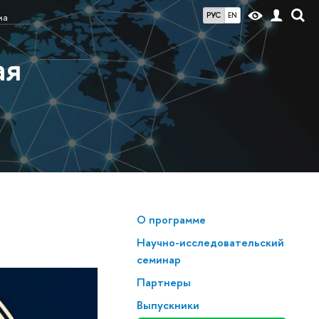
РУС
EN
ма
ая
О программе
Научно-исследовательский
семинар
Партнеры
Выпускники