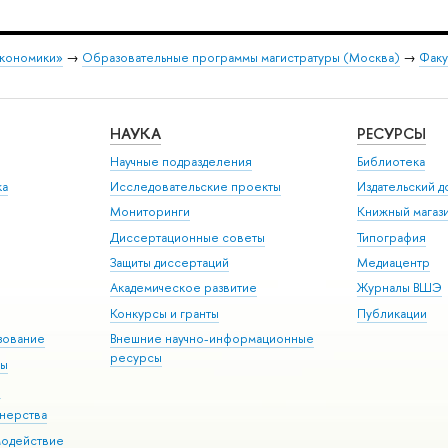
экономики»
→
Образовательные программы магистратуры (Москва)
→
Факу
НАУКА
РЕСУРСЫ
Научные подразделения
Библиотека
ка
Исследовательские проекты
Издательский 
Мониторинги
Книжный магаз
Диссертационные советы
Типография
Защиты диссертаций
Медиацентр
Академическое развитие
Журналы ВШЭ
Конкурсы и гранты
Публикации
зование
Внешние научно-информационные
ресурсы
ры
Э
нерства
модействие