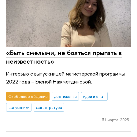
«Быть смелыми, не бояться прыгать в
неизвестность»
Интервью ​с ​выпускницей ​магистерской ​программы ​
2022 ​года ​– ​Еленой ​Нажметдиновой.​​
Свободное общение
достижения
идеи и опыт
выпускники
магистратура
31 марта 2023