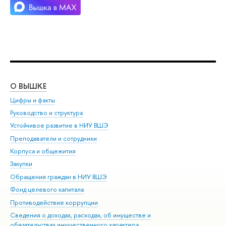
О ВЫШКЕ
ОБ
Цифры и факты
Ли
Руководство и структура
Дов
Устойчивое развитие в НИУ ВШЭ
Ол
Преподаватели и сотрудники
При
Корпуса и общежития
Вы
Закупки
При
Обращения граждан в НИУ ВШЭ
Ас
Фонд целевого капитала
До
Противодействие коррупции
Цен
Сведения о доходах, расходах, об имуществе и
Би
обязательствах имущественного характера