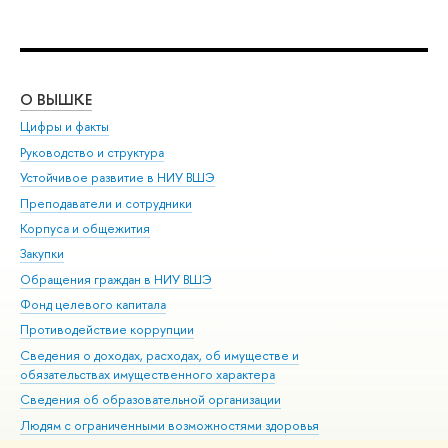
О ВЫШКЕ
ОБ
Цифры и факты
Ли
Руководство и структура
Дов
Устойчивое развитие в НИУ ВШЭ
Ол
Преподаватели и сотрудники
При
Корпуса и общежития
Вы
Закупки
При
Обращения граждан в НИУ ВШЭ
Ас
Фонд целевого капитала
До
Противодействие коррупции
Цен
Сведения о доходах, расходах, об имуществе и
Би
обязательствах имущественного характера
Об
Сведения об образовательной организации
Обр
Людям с ограниченными возможностями здоровья