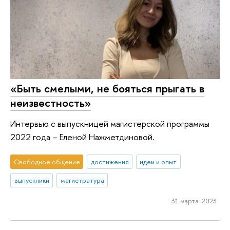
«Быть смелыми, не бояться прыгать в
неизвестность»
Интервью ​с ​выпускницей ​магистерской ​программы ​
2022 ​года ​– ​Еленой ​Нажметдиновой.​​
Свободное общение
достижения
идеи и опыт
выпускники
магистратура
31 марта 2023