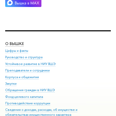
О ВЫШКЕ
ОБ
Цифры и факты
Ли
Руководство и структура
Дов
Устойчивое развитие в НИУ ВШЭ
Ол
Преподаватели и сотрудники
При
Корпуса и общежития
Вы
Закупки
При
Обращения граждан в НИУ ВШЭ
Ас
Фонд целевого капитала
До
Противодействие коррупции
Цен
Сведения о доходах, расходах, об имуществе и
Би
обязательствах имущественного характера