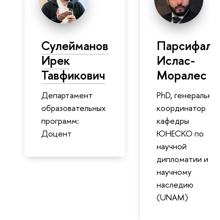
Сулейманов
Парсифаль
Ирек
Ислас-
Тавфикович
Моралес
Департамент
PhD, генеральны
образовательных
координатор
программ:
кафедры
Доцент
ЮНЕСКО по
научной
дипломатии и
научному
наследию
(UNAM)