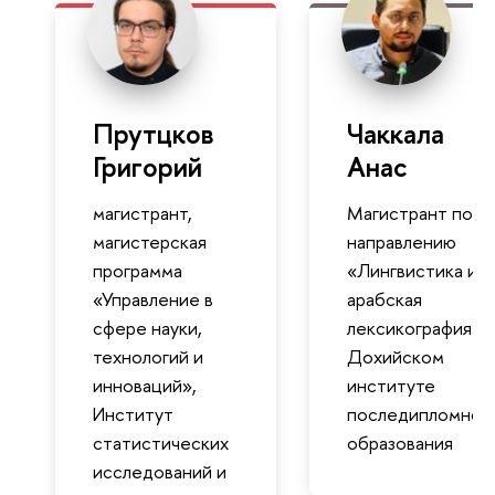
Прутцков
Чаккала
Григорий
Анас
магистрант,
Магистрант по
магистерская
направлению
программа
«Лингвистика и
«Управление в
арабская
сфере науки,
лексикография» в
технологий и
Дохийском
инноваций»,
институте
Институт
последипломног
статистических
образования
исследований и