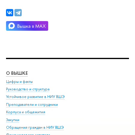
О ВЫШКЕ
ОБ
Цифры и факты
Ли
Руководство и структура
Дов
Устойчивое развитие в НИУ ВШЭ
Ол
Преподаватели и сотрудники
При
Корпуса и общежития
Вы
Закупки
При
Обращения граждан в НИУ ВШЭ
Ас
Фонд целевого капитала
До