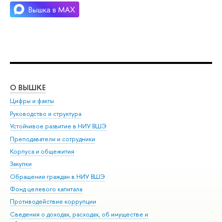
О ВЫШКЕ
ОБ
Цифры и факты
Ли
Руководство и структура
Дов
Устойчивое развитие в НИУ ВШЭ
Ол
Преподаватели и сотрудники
При
Корпуса и общежития
Вы
Закупки
При
Обращения граждан в НИУ ВШЭ
Ас
Фонд целевого капитала
До
Противодействие коррупции
Цен
Сведения о доходах, расходах, об имуществе и
Би