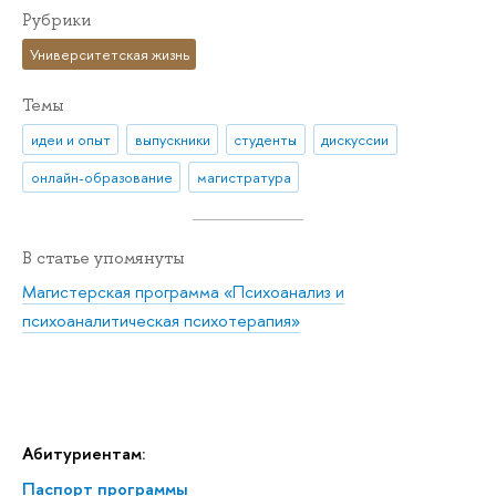
Рубрики
Университетская жизнь
Темы
идеи и опыт
выпускники
студенты
дискуссии
онлайн-образование
магистратура
В статье упомянуты
Магистерская программа «Психоанализ и
психоаналитическая психотерапия»
Абитуриентам:
Паспорт программы