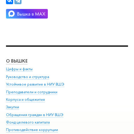
О ВЫШКЕ
ОБ
Цифры и факты
Ли
Руководство и структура
Дов
Устойчивое развитие в НИУ ВШЭ
Ол
Преподаватели и сотрудники
При
Корпуса и общежития
Вы
Закупки
При
Обращения граждан в НИУ ВШЭ
Ас
Фонд целевого капитала
До
Противодействие коррупции
Цен