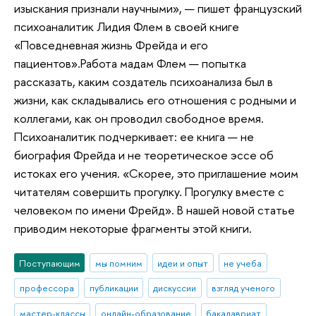
изыскания признали научными», — пишет французский
психоаналитик Лидия Флем в своей книге
«Повседневная жизнь Фрейда и его
пациентов».Работа мадам Флем — попытка
рассказать, каким создатель психоанализа был в
жизни, как складывались его отношения с родными и
коллегами, как он проводил свободное время.
Психоаналитик подчеркивает: ее книга — не
биография Фрейда и не теоретическое эссе об
истоках его учения. «Скорее, это приглашение моим
читателям совершить прогулку. Прогулку вместе с
человеком по имени Фрейд». В нашей новой статье
приводим некоторые фрагменты этой книги.
Поступающим
мы помним
идеи и опыт
не учеба
профессора
публикации
дискуссии
взгляд ученого
мастер-классы
онлайн-образование
бакалавриат