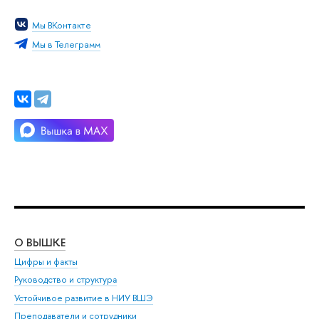
Мы ВКонтакте
Мы в Телеграмм
О ВЫШКЕ
ОБ
Цифры и факты
Ли
Руководство и структура
Дов
Устойчивое развитие в НИУ ВШЭ
Ол
Преподаватели и сотрудники
При