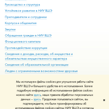
Руководство и структура
Дов
Устойчивое развитие в НИУ ВШЭ
Ол
Преподаватели и сотрудники
При
Корпуса и общежития
Вы
Закупки
При
Обращения граждан в НИУ ВШЭ
Ас
Фонд целевого капитала
До
Противодействие коррупции
Цен
Сведения о доходах, расходах, об имуществе и
Би
обязательствах имущественного характера
Об
Сведения об образовательной организации
Обр
Людям с ограниченными возможностями здоровья
Единая платежная страница
Мы используем файлы cookies для улучшения работы сайта
Работа в Вышке
НИУ ВШЭ и большего удобства его использования. Более
подробную информацию об использовании файлов cookies
можно найти
здесь
, наши правила обработки персональных
данных –
здесь
. Продолжая пользоваться сайтом, вы
✖
Редактору
подтверждаете, что были проинформированы об
© НИУ ВШЭ 1993–2026
Адреса и контакты
Условия использования
использовании файлов cookies сайтом НИУ ВШЭ и согласны