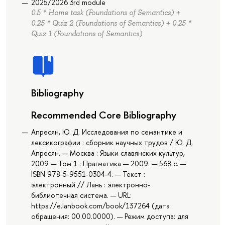
2025/2026 3rd module
0.5 * Home task (Foundations of Semantics) +
0.25 * Quiz 2 (Foundations of Semantics) + 0.25 *
Quiz 1 (Foundations of Semantics)
Bibliography
Recommended Core Bibliography
Апресян, Ю. Д. Исследования по семантике и
лексикографии : сборник научных трудов / Ю. Д.
Апресян. — Москва : Языки славянских культур,
2009 — Том 1 : Прагматика — 2009. — 568 с. —
ISBN 978-5-9551-0304-4. — Текст :
электронный // Лань : электронно-
библиотечная система. — URL:
https://e.lanbook.com/book/137264 (дата
обращения: 00.00.0000). — Режим доступа: для