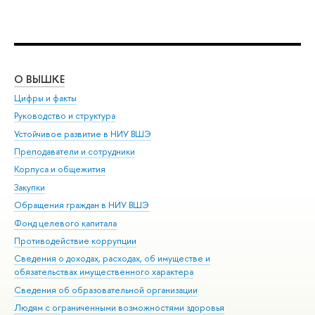
О ВЫШКЕ
ОБ
Цифры и факты
Ли
Руководство и структура
Дов
Устойчивое развитие в НИУ ВШЭ
Ол
Преподаватели и сотрудники
При
Корпуса и общежития
Вы
Закупки
При
Обращения граждан в НИУ ВШЭ
Ас
Фонд целевого капитала
До
Противодействие коррупции
Цен
Сведения о доходах, расходах, об имуществе и
Би
обязательствах имущественного характера
Об
Сведения об образовательной организации
Обр
Людям с ограниченными возможностями здоровья