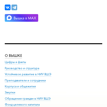
О ВЫШКЕ
ОБ
Цифры и факты
Ли
Руководство и структура
Дов
Устойчивое развитие в НИУ ВШЭ
Ол
Преподаватели и сотрудники
При
Корпуса и общежития
ыш
Закупки
При
Обращения граждан в НИУ ВШЭ
Ас
Фонд целевого капитала
До