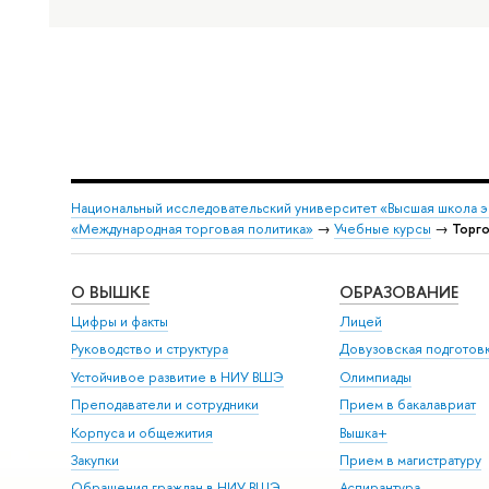
Национальный исследовательский университет «Высшая школа 
«Международная торговая политика»
→
Учебные курсы
→
Торго
О ВЫШКЕ
ОБРАЗОВАНИЕ
Цифры и факты
Лицей
Руководство и структура
Довузовская подготов
Устойчивое развитие в НИУ ВШЭ
Олимпиады
Преподаватели и сотрудники
Прием в бакалавриат
Корпуса и общежития
Вышка+
Закупки
Прием в магистратуру
Обращения граждан в НИУ ВШЭ
Аспирантура