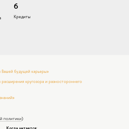
6
Кредиты
а
я Вашей будущей карьеры»
 расширения кругозора и разностороннего
знаний»
й политики
)
Когда читается: