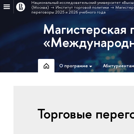
Национальный исследовательский университет «Высш
(Москва)
Институт торговой политики
Магистер
переговоры 2025 и 2026 учебного года
Магистерская 
«Международна
О программе
Абитуриента
Торговые перег