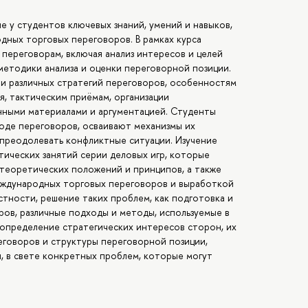
е у студентов ключевых знаний, умений и навыков,
ных торговых переговоров. В рамках курса
переговорам, включая анализ интересов и целей
 методики анализа и оценки переговорной позиции.
и различных стратегий переговоров, особенностям
, тактическим приёмам, организации
нными материалами и аргументацией. Студенты
оде переговоров, осваивают механизмы их
я преодолевать конфликтные ситуации. Изучение
тических занятий серии деловых игр, которые
теоретических положений и принципов, а также
международных торговых переговоров и выработкой
стности, решение таких проблем, как подготовка и
ов, различные подходы и методы, используемые в
 определение стратегических интересов сторон, их
реговоров и структуры переговорной позиции,
и, в свете конкретных проблем, которые могут