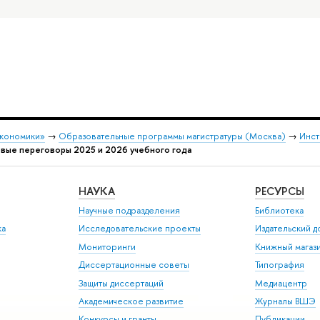
экономики»
→
Образовательные программы магистратуры (Москва)
→
Инст
вые переговоры 2025 и 2026 учебного года
НАУКА
РЕСУРСЫ
Научные подразделения
Библиотека
ка
Исследовательские проекты
Издательский 
Мониторинги
Книжный магаз
Диссертационные советы
Типография
Защиты диссертаций
Медиацентр
Академическое развитие
Журналы ВШЭ
Конкурсы и гранты
Публикации