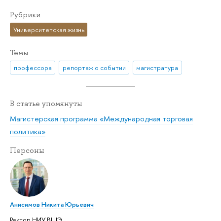
Рубрики
Университетская жизнь
Темы
профессора
репортаж о событии
магистратура
В статье упомянуты
Магистерская программа «Международная торговая
политика»
Персоны
Анисимов Никита Юрьевич
Ректор НИУ ВШЭ