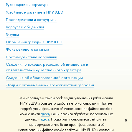
Руководство и структура
Дов
Устойчивое развитие в НИУ ВШЭ
Ол
Преподаватели и сотрудники
При
Корпуса и общежития
Вы
Закупки
При
Обращения граждан в НИУ ВШЭ
Ас
Фонд целевого капитала
До
Противодействие коррупции
Цен
Сведения о доходах, расходах, об имуществе и
Би
обязательствах имущественного характера
Об
Сведения об образовательной организации
Обр
Людям с ограниченными возможностями здоровья
Единая платежная страница
Мы используем файлы cookies для улучшения работы сайта
Работа в Вышке
НИУ ВШЭ и большего удобства его использования. Более
подробную информацию об использовании файлов cookies
можно найти
здесь
, наши правила обработки персональных
данных –
здесь
. Продолжая пользоваться сайтом, вы
✖
Редактору
подтверждаете, что были проинформированы об
© НИУ ВШЭ 1993–2026
Адреса и контакты
Условия использования
использовании файлов cookies сайтом НИУ ВШЭ и согласны