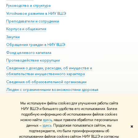
Руководство и структура
Дов
Устойчивое развитие в НИУ ВШЭ
Ол
Преподаватели и сотрудники
При
Корпуса и общежития
Вы
Закупки
При
Обращения граждан в НИУ ВШЭ
Ас
Фонд целевого капитала
До
Противодействие коррупции
Цен
Сведения о доходах, расходах, об имуществе и
Би
обязательствах имущественного характера
Об
Сведения об образовательной организации
Обр
Людям с ограниченными возможностями здоровья
Единая платежная страница
Мы используем файлы cookies для улучшения работы сайта
Работа в Вышке
НИУ ВШЭ и большего удобства его использования. Более
подробную информацию об использовании файлов cookies
можно найти
здесь
, наши правила обработки персональных
данных –
здесь
. Продолжая пользоваться сайтом, вы
✖
Редактору
подтверждаете, что были проинформированы об
© НИУ ВШЭ 1993–2026
Адреса и контакты
Условия использования
использовании файлов cookies сайтом НИУ ВШЭ и согласны