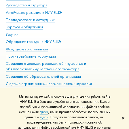
Руководство и структура
Дов
Устойчивое развитие в НИУ ВШЭ
Ол
Преподаватели и сотрудники
При
Корпуса и общежития
Вы
Закупки
При
Обращения граждан в НИУ ВШЭ
Ас
Фонд целевого капитала
До
Противодействие коррупции
Цен
Сведения о доходах, расходах, об имуществе и
Би
обязательствах имущественного характера
Об
Сведения об образовательной организации
Обр
Людям с ограниченными возможностями здоровья
Единая платежная страница
Мы используем файлы cookies для улучшения работы сайта
Работа в Вышке
НИУ ВШЭ и большего удобства его использования. Более
подробную информацию об использовании файлов cookies
можно найти
здесь
, наши правила обработки персональных
данных –
здесь
. Продолжая пользоваться сайтом, вы
✖
Редактору
подтверждаете, что были проинформированы об
© НИУ ВШЭ 1993–2026
Адреса и контакты
Условия использования
использовании файлов cookies сайтом НИУ ВШЭ и согласны