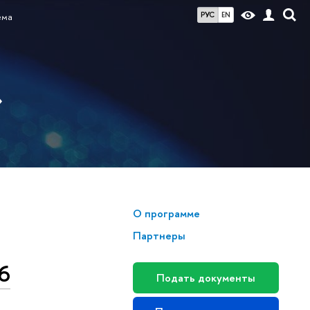
РУС
EN
ема
»
О программе
Партнеры
6
Подать документы