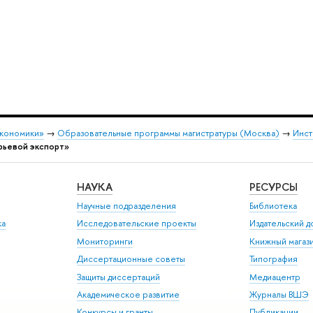
экономики»
→
Образовательные программы магистратуры (Москва)
→
Инст
рьевой экспорт»
НАУКА
РЕСУРСЫ
Научные подразделения
Библиотека
ка
Исследовательские проекты
Издательский 
Мониторинги
Книжный магаз
Диссертационные советы
Типография
Защиты диссертаций
Медиацентр
Академическое развитие
Журналы ВШЭ
Конкурсы и гранты
Публикации