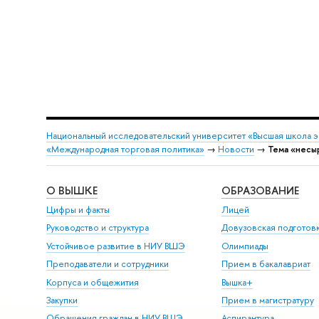
Национальный исследовательский университет «Высшая школа 
«Международная торговая политика»
→
Новости
→
Тема «несы
О ВЫШКЕ
ОБРАЗОВАНИЕ
Цифры и факты
Лицей
Руководство и структура
Довузовская подготов
Устойчивое развитие в НИУ ВШЭ
Олимпиады
Преподаватели и сотрудники
Прием в бакалавриат
Корпуса и общежития
Вышка+
Закупки
Прием в магистратуру
Обращения граждан в НИУ ВШЭ
Аспирантура