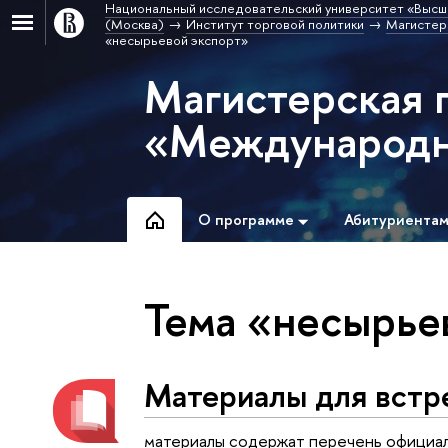
Национальный исследовательский университет «Высш
(Москва)
Институт торговой политики
Магистер
«несырьевой экспорт»
Магистерская 
«Международна
О программе
Абитуриента
Тема «несырье
Материалы для встре
материалы содержат перечень официаль