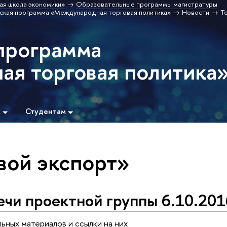
ая школа экономики»
Образовательные программы магистратуры
ская программа «Международная торговая политика»
Новости
Т
программа
я торговая политика
м
Студентам
вой экспорт»
чи проектной группы 6.10.201
ных материалов и ссылки на них