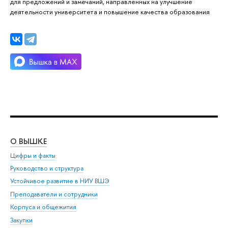
для предложений и замечаний, направленных на улучшение
деятельности университета и повышение качества образования
О ВЫШКЕ
ОБ
Цифры и факты
Ли
Руководство и структура
Дов
Устойчивое развитие в НИУ ВШЭ
Ол
Преподаватели и сотрудники
При
Корпуса и общежития
Вы
Закупки
При