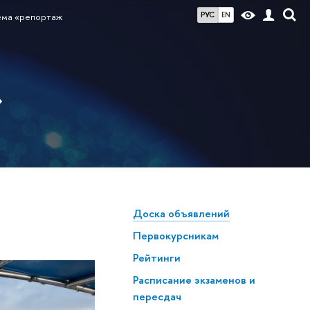
РУС
EN
ема «репортаж
»
Доска объявлений
Первокурсникам
Рейтинги
Расписание экзаменов и
пересдач