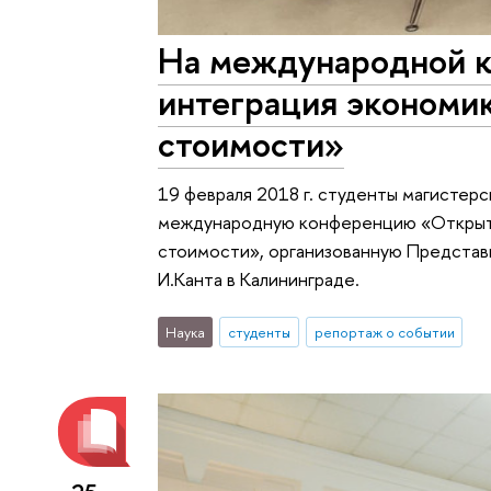
На международной 
интеграция экономик
стоимости»
19 февраля 2018 г. студенты магистер
международную конференцию «Открытос
стоимости», организованную Представ
И.Канта в Калининграде.
Наука
студенты
репортаж о событии