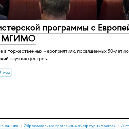
истерской программы с Европе
м МГИМО
тие в торжественных мероприятиях, посвященных 30-лети
ский научных центров.
бытии
экономики»
→
Образовательные программы магистратуры (Москва)
→
Инст