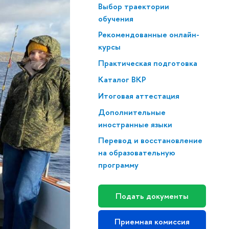
Выбор траектории
обучения
Рекомендованные онлайн-
курсы
Практическая подготовка
Каталог ВКР
Итоговая аттестация
Дополнительные
иностранные языки
Перевод и восстановление
на образовательную
программу
Подать документы
Приемная комиссия