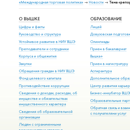
«Международная торговая политика»
→
Новости
→
Тема «репо
О ВЫШКЕ
ОБРАЗОВАНИЕ
Цифры и факты
Лицей
Руководство и структура
Довузовская подготов
Устойчивое развитие в НИУ ВШЭ
Олимпиады
Преподаватели и сотрудники
Прием в бакалавриат
Корпуса и общежития
Вышка+
Закупки
Прием в магистратуру
Обращения граждан в НИУ ВШЭ
Аспирантура
Фонд целевого капитала
Дополнительное обра
Противодействие коррупции
Центр развития карье
Сведения о доходах, расходах, об
Бизнес-инкубатор ВШ
имуществе и обязательствах
Образовательные парт
имущественного характера
Обратная связь и взаи
Сведения об образовательной
с получателями услуг
организации
Людям с ограниченными
возможностями здоровья