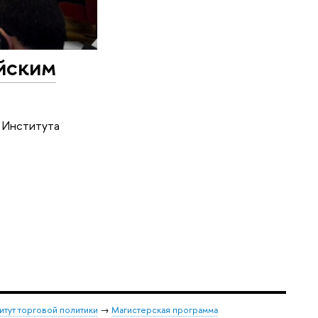
йским
ю Института
итут торговой политики
→
Магистерская программа