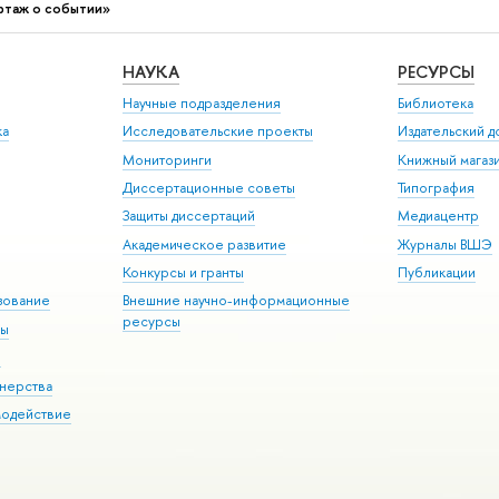
ртаж о событии»
НАУКА
РЕСУРСЫ
Научные подразделения
Библиотека
ка
Исследовательские проекты
Издательский 
Мониторинги
Книжный магаз
Диссертационные советы
Типография
Защиты диссертаций
Медиацентр
Академическое развитие
Журналы ВШЭ
Конкурсы и гранты
Публикации
зование
Внешние научно-информационные
ресурсы
ры
Э
нерства
модействие