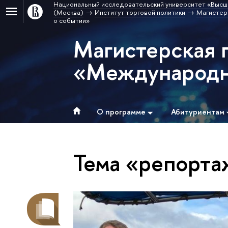
Национальный исследовательский университет «Высш
(Москва)
Институт торговой политики
Магистер
о событии»
Магистерская 
«Международна
О программе
Абитуриентам
Тема «репорта