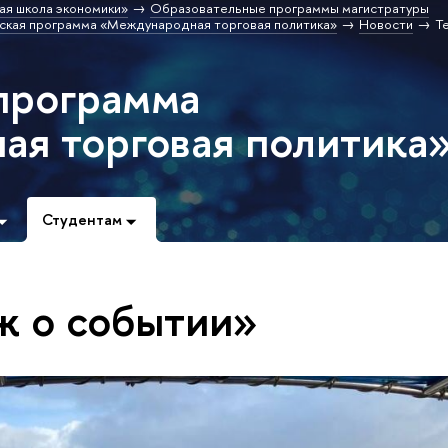
ая школа экономики»
Образовательные программы магистратуры
ская программа «Международная торговая политика»
Новости
Т
программа
я торговая политика
Студентам
ж о событии»