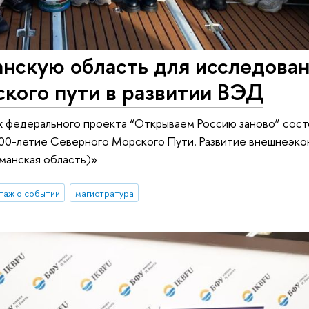
нскую область для исследова
кого пути в развитии ВЭД
ах федерального проекта “Открываем Россию заново” сост
00-летие Северного Морского Пути. Развитие внешнеэк
рманская область)»
таж о событии
магистратура