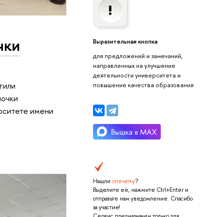
чки
Выразительная кнопка
для предложений и замечаний,
направленных на улучшение
деятельности университета и
тили
повышение качества образования
почки
рситете имени
Нашли
опечатку
?
Выделите её, нажмите Ctrl+Enter и
отправьте нам уведомление. Спасибо
за участие!
Сервис предназначен только для