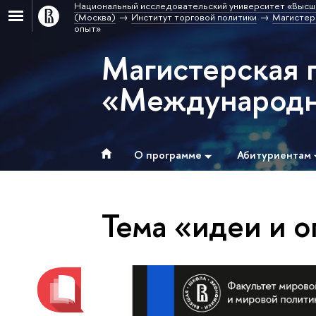
Национальный исследовательский университет «Высш
(Москва)
Институт торговой политики
Магистер
опыт»
Магистерская 
«Международна
О программе
Абитуриентам
Тема «идеи и 