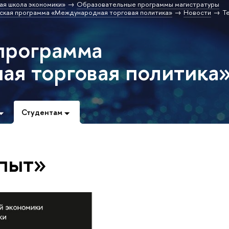
ая школа экономики»
Образовательные программы магистратуры
ская программа «Международная торговая политика»
Новости
Т
программа
я торговая политика
Студентам
опыт»