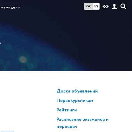
РУС
EN
ема «идеи и
»
Доска объявлений
Первокурсникам
Рейтинги
Расписание экзаменов и
пересдач