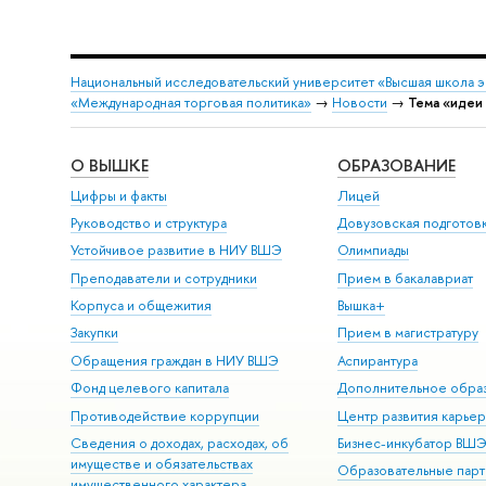
Национальный исследовательский университет «Высшая школа 
«Международная торговая политика»
→
Новости
→
Тема «идеи
О ВЫШКЕ
ОБРАЗОВАНИЕ
Цифры и факты
Лицей
Руководство и структура
Довузовская подготов
Устойчивое развитие в НИУ ВШЭ
Олимпиады
Преподаватели и сотрудники
Прием в бакалавриат
Корпуса и общежития
Вышка+
Закупки
Прием в магистратуру
Обращения граждан в НИУ ВШЭ
Аспирантура
Фонд целевого капитала
Дополнительное обра
Противодействие коррупции
Центр развития карье
Сведения о доходах, расходах, об
Бизнес-инкубатор ВШ
имуществе и обязательствах
Образовательные парт
имущественного характера