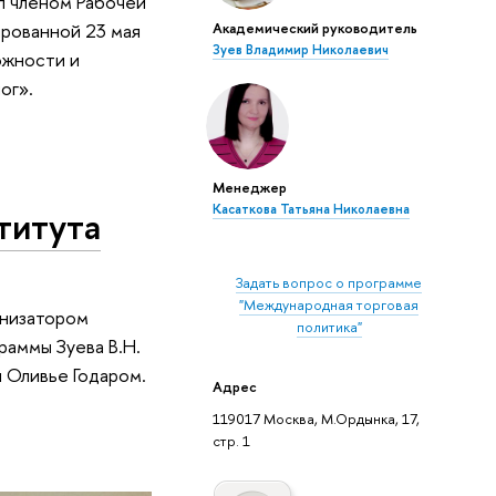
л членом Рабочей
Академический руководитель
ированной 23 мая
Зуев Владимир Николаевич
ожности и
ог».
Менеджер
Касаткова Татьяна Николаевна
титута
Задать вопрос о программе
"Международная торговая
анизатором
политика"
раммы Зуева В.Н.
 Оливье Годаром.
Адрес
119017 Москва, М.Ордынка, 17,
стр. 1