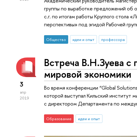
Академический руководитель магистер
группы по выработке предложений об о
с.г. по итогам работы Круглого стола 
перспективы» под эгидой Рабочей гру
Общество
идеи и опыт
профессора
Встреча В.Н.Зуева с
мировой экономики
3
Во время конференции “Global Solution
апр
которой выступал Кильский институт м
2019
с директором Департамента по междун
Образование
идеи и опыт