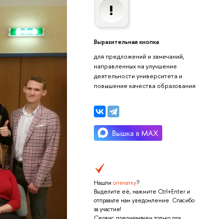
Выразительная кнопка
для предложений и замечаний,
направленных на улучшение
деятельности университета и
повышение качества образования
Нашли
опечатку
?
Выделите её, нажмите Ctrl+Enter и
отправьте нам уведомление. Спасибо
за участие!
Сервис предназначен только для