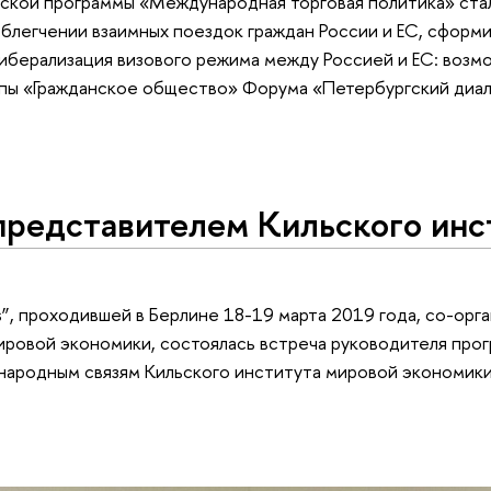
ской программы «Международная торговая политика» ста
блегчении взаимных поездок граждан России и ЕС, сформ
«Либерализация визового режима между Россией и ЕС: возм
ппы «Гражданское общество» Форума «Петербургский диал
 представителем Кильского инс
s”, проходившей в Берлине 18-19 марта 2019 года, со-орг
ировой экономики, состоялась встреча руководителя прог
ародным связям Кильского института мировой экономики