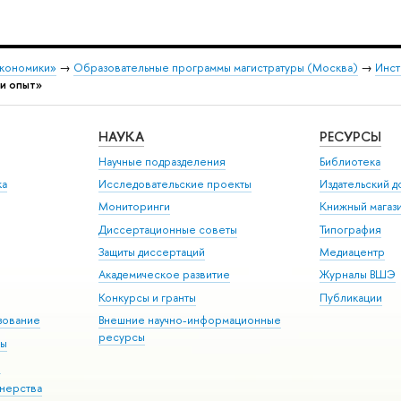
экономики»
→
Образовательные программы магистратуры (Москва)
→
Инст
 и опыт»
НАУКА
РЕСУРСЫ
Научные подразделения
Библиотека
ка
Исследовательские проекты
Издательский 
Мониторинги
Книжный магаз
Диссертационные советы
Типография
Защиты диссертаций
Медиацентр
Академическое развитие
Журналы ВШЭ
Конкурсы и гранты
Публикации
зование
Внешние научно-информационные
ресурсы
ры
Э
нерства