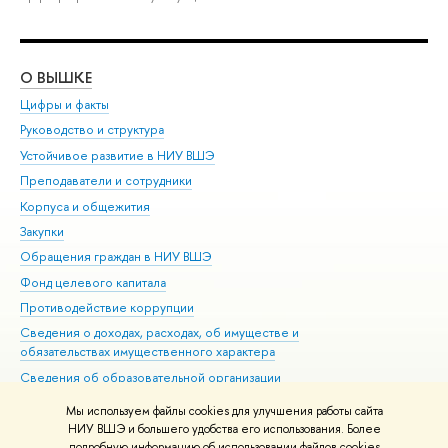
О ВЫШКЕ
ОБ
Цифры и факты
Ли
Руководство и структура
Дов
Устойчивое развитие в НИУ ВШЭ
Ол
Преподаватели и сотрудники
При
Корпуса и общежития
Вы
Закупки
При
Обращения граждан в НИУ ВШЭ
Ас
Фонд целевого капитала
До
Противодействие коррупции
Цен
Сведения о доходах, расходах, об имуществе и
Би
обязательствах имущественного характера
Об
Сведения об образовательной организации
Обр
Людям с ограниченными возможностями здоровья
Мы используем файлы cookies для улучшения работы сайта
Единая платежная страница
НИУ ВШЭ и большего удобства его использования. Более
подробную информацию об использовании файлов cookies