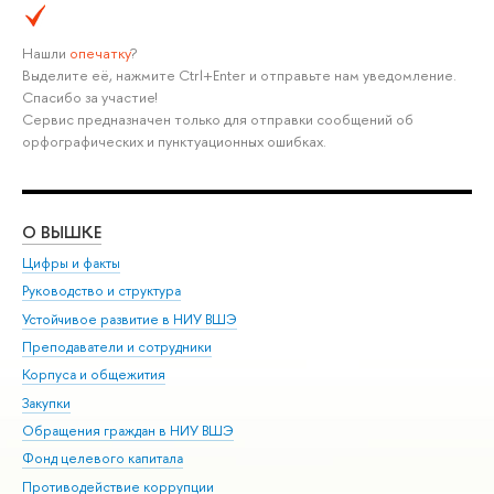
Нашли
опечатку
?
Выделите её, нажмите Ctrl+Enter и отправьте нам уведомление.
Спасибо за участие!
Сервис предназначен только для отправки сообщений об
орфографических и пунктуационных ошибках.
О ВЫШКЕ
ОБ
Цифры и факты
Ли
Руководство и структура
Дов
Устойчивое развитие в НИУ ВШЭ
Ол
Преподаватели и сотрудники
При
Корпуса и общежития
Вы
Закупки
При
Обращения граждан в НИУ ВШЭ
Ас
Фонд целевого капитала
До
Противодействие коррупции
Цен